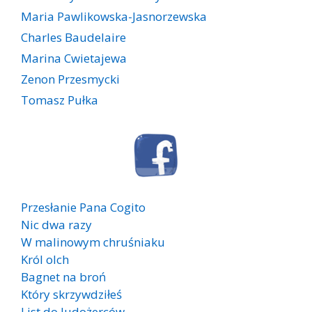
Maria Pawlikowska-Jasnorzewska
Charles Baudelaire
Marina Cwietajewa
Zenon Przesmycki
Tomasz Pułka
Przesłanie Pana Cogito
Nic dwa razy
W malinowym chruśniaku
Król olch
Bagnet na broń
Który skrzywdziłeś
List do ludożerców