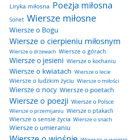
Poezja miłosna
Liryka miłosna
Wiersze miłosne
Sonet
Wiersze o Bogu
Wiersze o cierpieniu miłosnym
Wiersze o górach
Wiersze o drzewach
Wiersze o jesieni
Wiersze o kochaniu
Wiersze o kwiatach
Wiersze o lecie
Wiersze o ludzkim życiu
Wiersze o miłości
Wiersze o nocy
Wiersze o poetach
Wiersze o poezji
Wiersze o Polsce
Wiersze o ptakach
Wiersze o przemijaniu
Wiersze o sensie życia
Wiersze o snach
Wiersze o umieraniu
Wiersze o wiośnie
Wiersze o wojnie