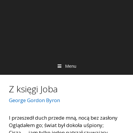
Menu
Z księgi Joba
George Gordon Byron
I przeszedł duch przede mną, nocą bez zasłony
Oglądałem go; świat był dokoła uśpiony;
Cisza — jam tylko jeden patrzał czuwający,