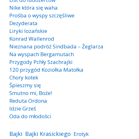
Nike która się waha
Prośba o wyspy szczęśliwe
Dezyderata
Liryki lozańskie
Konrad Wallenrod
Nieznana podróż Sindbada – Żeglarza
Na wyspach Bergamutach
Przygody Pchły Szachrajki
120 przygód Koziołka Matołka
Chory kotek
Śpieszmy się
Smutno mi, Boże!
Reduta Ordona
Idzie Grześ
Oda do młodości
Bajki
Bajki Krasickiego
Erotyk