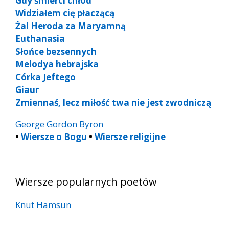
Gdy śmierci chłód
Widziałem cię płaczącą
Żal Heroda za Maryamną
Euthanasia
Słońce bezsennych
Melodya hebrajska
Córka Jeftego
Giaur
Zmiennaś, lecz miłość twa nie jest zwodniczą
George Gordon Byron
•
Wiersze o Bogu
•
Wiersze religijne
Wiersze popularnych poetów
Knut Hamsun