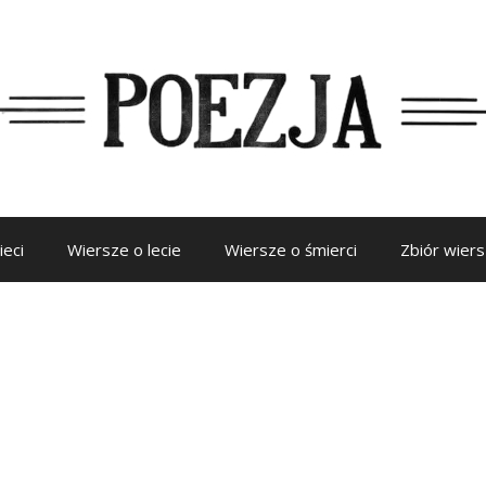
ieci
Wiersze o lecie
Wiersze o śmierci
Zbiór wier