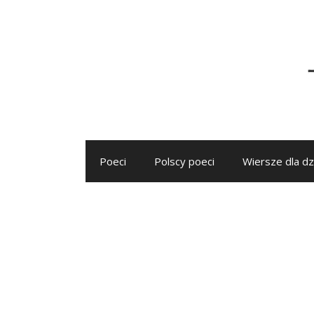
Przejdź
do
treści
Poeci
Polscy poeci
Wiersze dla dz