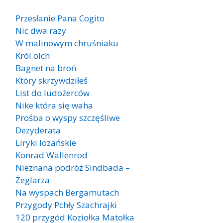
Przesłanie Pana Cogito
Nic dwa razy
W malinowym chruśniaku
Król olch
Bagnet na broń
Który skrzywdziłeś
List do ludożerców
Nike która się waha
Prośba o wyspy szczęśliwe
Dezyderata
Liryki lozańskie
Konrad Wallenrod
Nieznana podróż Sindbada –
Żeglarza
Na wyspach Bergamutach
Przygody Pchły Szachrajki
120 przygód Koziołka Matołka