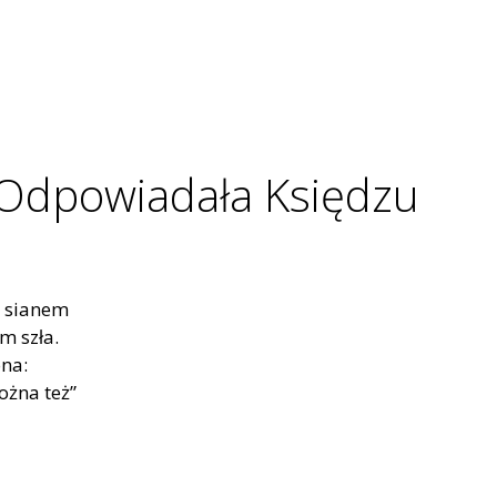
 Odpowiadała Księdzu
 z sianem
m szła.
ona:
ożna też”