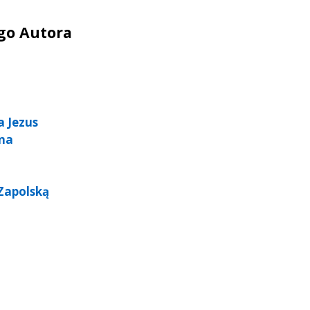
ego Autora
a Jezus
ina
Zapolską