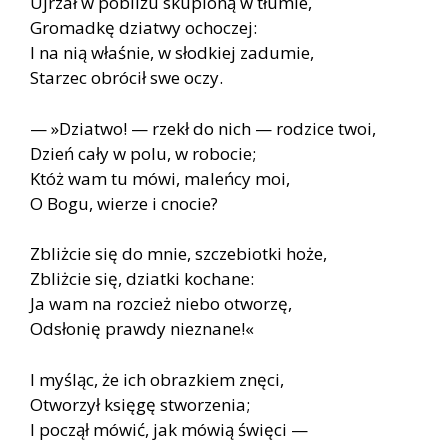
Ujrzał w pobliżu skupioną w tłumie,
Gromadkę dziatwy ochoczej:
I na nią właśnie, w słodkiej zadumie,
Starzec obrócił swe oczy.
— »Dziatwo! — rzekł do nich — rodzice twoi,
Dzień cały w polu, w robocie;
Któż wam tu mówi, maleńcy moi,
O Bogu, wierze i cnocie?
Zbliżcie się do mnie, szczebiotki hoże,
Zbliżcie się, dziatki kochane:
Ja wam na rozcież niebo otworzę,
Odsłonię prawdy nieznane!«
I myśląc, że ich obrazkiem znęci,
Otworzył księgę stworzenia;
I począł mówić, jak mówią święci —