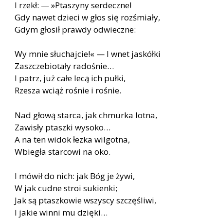
I rzekł: — »Ptaszyny serdeczne!
Gdy nawet dzieci w głos się rozśmiały,
Gdym głosił prawdy odwieczne:
Wy mnie słuchajcie!« — I wnet jaskółki
Zaszczebiotały radośnie…
I patrz, już całe lecą ich pułki,
Rzesza wciąż rośnie i rośnie.
Nad głową starca, jak chmurka lotna,
Zawisły ptaszki wysoko…
A na ten widok łezka wilgotna,
Wbiegła starcowi na oko.
I mówił do nich: jak Bóg je żywi,
W jak cudne stroi sukienki;
Jak są ptaszkowie wszyscy szczęśliwi,
I jakie winni mu dzięki…