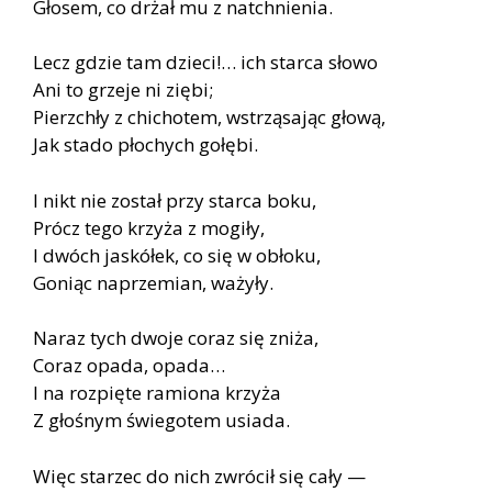
Głosem, co drżał mu z natchnienia.
Lecz gdzie tam dzieci!… ich starca słowo
Ani to grzeje ni ziębi;
Pierzchły z chichotem, wstrząsając głową,
Jak stado płochych gołębi.
I nikt nie został przy starca boku,
Prócz tego krzyża z mogiły,
I dwóch jaskółek, co się w obłoku,
Goniąc naprzemian, ważyły.
Naraz tych dwoje coraz się zniża,
Coraz opada, opada…
I na rozpięte ramiona krzyża
Z głośnym świegotem usiada.
Więc starzec do nich zwrócił się cały —