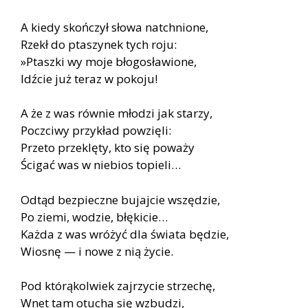
A kiedy skończył słowa natchnione,
Rzekł do ptaszynek tych roju:
»Ptaszki wy moje błogosławione,
Idźcie już teraz w pokoju!
A że z was równie młodzi jak starzy,
Poczciwy przykład powzięli:
Przeto przeklęty, kto się poważy
Ścigać was w niebios topieli…
Odtąd bezpieczne bujajcie wszędzie,
Po ziemi, wodzie, błękicie…
Każda z was wróżyć dla świata będzie,
Wiosnę — i nowe z nią życie.
Pod którąkolwiek zajrzycie strzechę,
Wnet tam otucha się wzbudzi,