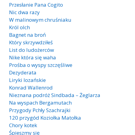
Przesłanie Pana Cogito
Nic dwa razy
W malinowym chruśniaku
Król olch
Bagnet na broń
Który skrzywdziłeś
List do ludożerców
Nike która się waha
Prośba o wyspy szczęśliwe
Dezyderata
Liryki lozańskie
Konrad Wallenrod
Nieznana podróż Sindbada – Żeglarza
Na wyspach Bergamutach
Przygody Pchły Szachrajki
120 przygód Koziołka Matołka
Chory kotek
Śpieszmy się