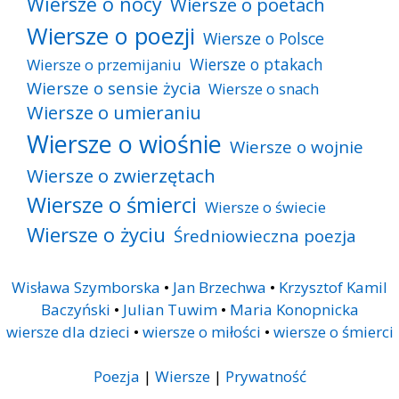
Wiersze o nocy
Wiersze o poetach
Wiersze o poezji
Wiersze o Polsce
Wiersze o ptakach
Wiersze o przemijaniu
Wiersze o sensie życia
Wiersze o snach
Wiersze o umieraniu
Wiersze o wiośnie
Wiersze o wojnie
Wiersze o zwierzętach
Wiersze o śmierci
Wiersze o świecie
Wiersze o życiu
Średniowieczna poezja
Wisława Szymborska
•
Jan Brzechwa
•
Krzysztof Kamil
Baczyński
•
Julian Tuwim
•
Maria Konopnicka
wiersze dla dzieci
•
wiersze o miłości
•
wiersze o śmierci
Poezja
|
Wiersze
|
Prywatność