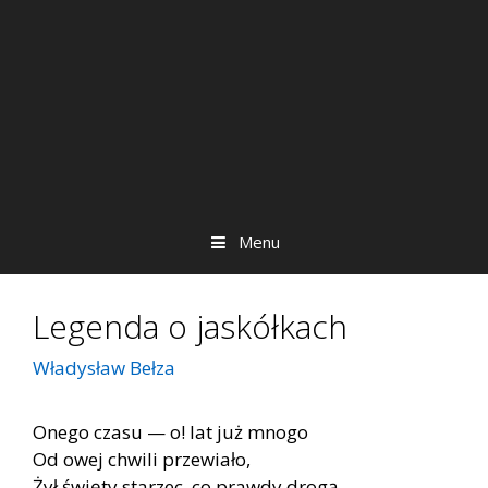
Menu
Legenda o jaskółkach
Władysław Bełza
Onego czasu — o! lat już mnogo
Od owej chwili przewiało,
Żył święty starzec, co prawdy drogą