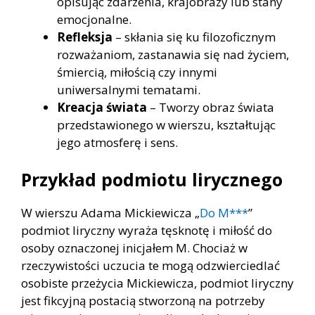
opisując zdarzenia, krajobrazy lub stany
emocjonalne.
Refleksja
– skłania się ku filozoficznym
rozważaniom, zastanawia się nad życiem,
śmiercią, miłością czy innymi
uniwersalnymi tematami.
Kreacja świata
– Tworzy obraz świata
przedstawionego w wierszu, kształtując
jego atmosferę i sens.
Przykład podmiotu lirycznego
W wierszu Adama Mickiewicza „
Do M***
”
podmiot liryczny wyraża tęsknotę i miłość do
osoby oznaczonej inicjałem M. Chociaż w
rzeczywistości uczucia te mogą odzwierciedlać
osobiste przeżycia Mickiewicza, podmiot liryczny
jest fikcyjną postacią stworzoną na potrzeby