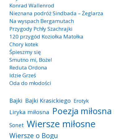
Konrad Wallenrod
Nieznana podróż Sindbada – Żeglarza
Na wyspach Bergamutach
Przygody Pchły Szachrajki
120 przygód Koziołka Matołka
Chory kotek
Śpieszmy się
Smutno mi, Boże!
Reduta Ordona
Idzie Grześ
Oda do młodości
Bajki
Bajki Krasickiego
Erotyk
Poezja miłosna
Liryka miłosna
Wiersze miłosne
Sonet
Wiersze o Bogu