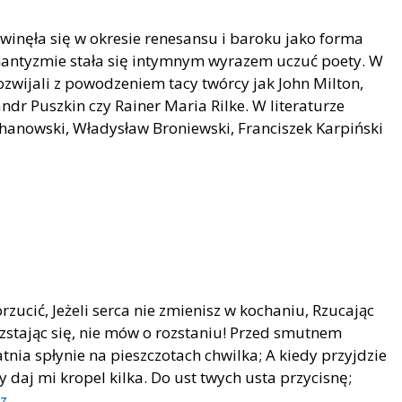
zwinęła się w okresie renesansu i baroku jako forma
mantyzmie stała się intymnym wyrazem uczuć poety. W
zwijali z powodzeniem tacy twórcy jak John Milton,
dr Puszkin czy Rainer Maria Rilke. W literaturze
ochanowski, Władysław Broniewski, Franciszek Karpiński
ucić, Jeżeli serca nie zmienisz w kochaniu, Rzucając
ozstając się, nie mów o rozstaniu! Przed smutnem
atnia spłynie na pieszczotach chwilka; A kiedy przyjdzie
y daj mi kropel kilka. Do ust twych usta przycisnę;
sz