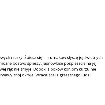
owych rzeszy, Śpiesz się — rumaków słyszę jej świetnych
 możne bóstwo śpieszy. Jasnowłose pośpieszcie na jej
rwej rąk nie zmyje, Dopóki z boków koniom kurzu nie
krwawy znój okryje, Wracającej z grzesznego ludzi