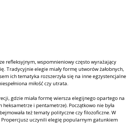
erze refleksyjnym, wspomnieniowy często wyrażający
ię. Tradycyjnie elegie miały formę utworów żałobnych,
sem ich tematyka rozszerzyła się na inne egzystencjalne
niespełniona miłość czy utrata.
Grecji, gdzie miała formę wiersza elegijnego opartego na
 heksametrze i pentametrze). Początkowo nie była
ejmowała też tematy polityczne czy filozoficzne. W
y Propercjusz uczynili elegię popularnym gatunkiem