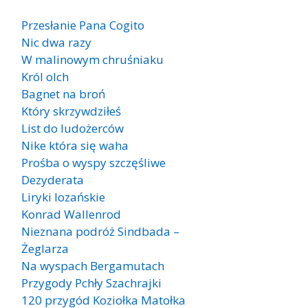
Przesłanie Pana Cogito
Nic dwa razy
W malinowym chruśniaku
Król olch
Bagnet na broń
Który skrzywdziłeś
List do ludożerców
Nike która się waha
Prośba o wyspy szczęśliwe
Dezyderata
Liryki lozańskie
Konrad Wallenrod
Nieznana podróż Sindbada –
Żeglarza
Na wyspach Bergamutach
Przygody Pchły Szachrajki
120 przygód Koziołka Matołka