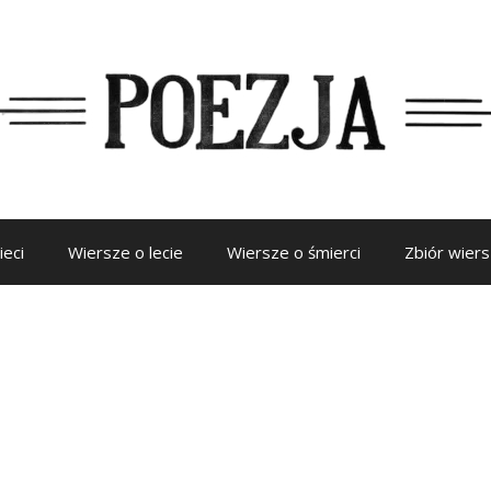
ieci
Wiersze o lecie
Wiersze o śmierci
Zbiór wier