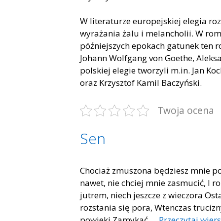
W literaturze europejskiej elegia ro
wyrażania żalu i melancholii. W ro
późniejszych epokach gatunek ten ro
Johann Wolfgang von Goethe, Aleksan
polskiej elegie tworzyli m.in. Jan K
oraz Krzysztof Kamil Baczyński.
Twoja ocena
Sen
Chociaż zmuszona będziesz mnie porz
nawet, nie chciej mnie zasmucić, I r
jutrem, niech jeszcze z wieczora Ost
rozstania się pora, Wtenczas trucizn
powieki Zamykać …
Przeczytaj wier