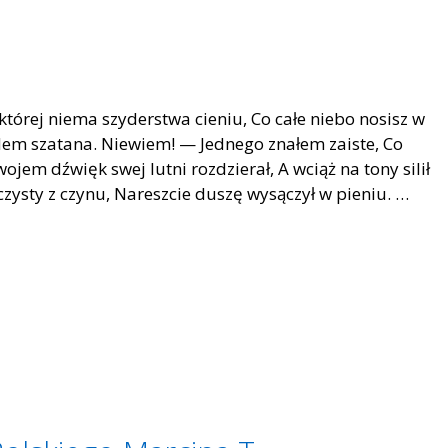
której niema szyderstwa cieniu, Co całe niebo nosisz w
odem szatana. Niewiem! — Jednego znałem zaiste, Co
jem dźwięk swej lutni rozdzierał, A wciąż na tony silił
 czysty z czynu, Nareszcie duszę wysączył w pieniu. …