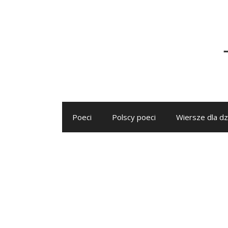
Przejdź
do
treści
Poeci
Polscy poeci
Wiersze dla dz