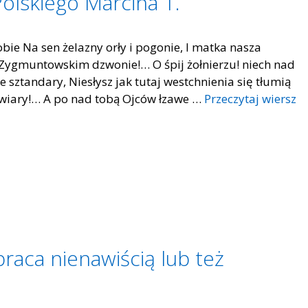
Polskiego Marcina T.
tobie Na sen żelazny orły i pogonie, I matka nasza
 Zygmuntowskim dzwonie!… O śpij żołnierzu! niech nad
e sztandary, Niesłysz jak tutaj westchnienia się tłumią
ń wiary!… A po nad tobą Ojców łzawe …
Przeczytaj wiersz
obraca nienawiścią lub też