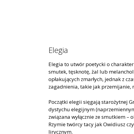
Elegia
Elegia to utwór poetycki o charakt
smutek, tęsknotę, żal lub melanchol
opłakujących zmarłych, jednak z cza
zagadnienia, takie jak przemijanie, 
Początki elegii sięgają starożytnej 
dystychu elegijnym (naprzemiennym
związana wyłącznie ze smutkiem – ob
Rzymie twórcy tacy jak Owidiusz cz
lirycznym.