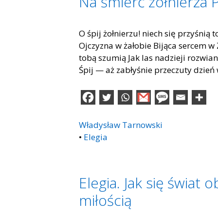
Na śmierć żołnierza 
O śpij żołnierzu! niech się przyśnią 
Ojczyzna w żałobie Bijąca sercem w
tobą szumią Jak las nadzieji rozwian
Śpij — aż zabłyśnie przeczuty dzie
Władysław Tarnowski
•
Elegia
Elegia. Jak się świat 
miłością