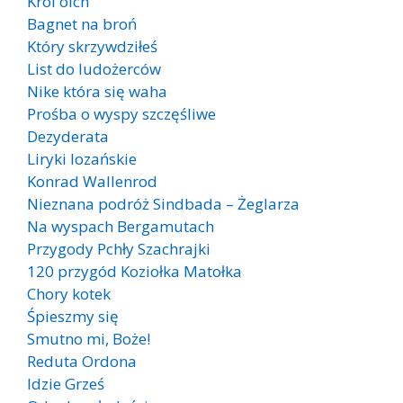
Król olch
Bagnet na broń
Który skrzywdziłeś
List do ludożerców
Nike która się waha
Prośba o wyspy szczęśliwe
Dezyderata
Liryki lozańskie
Konrad Wallenrod
Nieznana podróż Sindbada – Żeglarza
Na wyspach Bergamutach
Przygody Pchły Szachrajki
120 przygód Koziołka Matołka
Chory kotek
Śpieszmy się
Smutno mi, Boże!
Reduta Ordona
Idzie Grześ