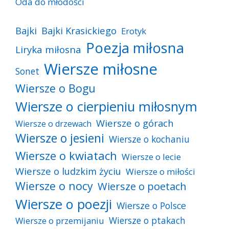
Oda do młodości
Bajki
Bajki Krasickiego
Erotyk
Poezja miłosna
Liryka miłosna
Wiersze miłosne
Sonet
Wiersze o Bogu
Wiersze o cierpieniu miłosnym
Wiersze o górach
Wiersze o drzewach
Wiersze o jesieni
Wiersze o kochaniu
Wiersze o kwiatach
Wiersze o lecie
Wiersze o ludzkim życiu
Wiersze o miłości
Wiersze o nocy
Wiersze o poetach
Wiersze o poezji
Wiersze o Polsce
Wiersze o ptakach
Wiersze o przemijaniu