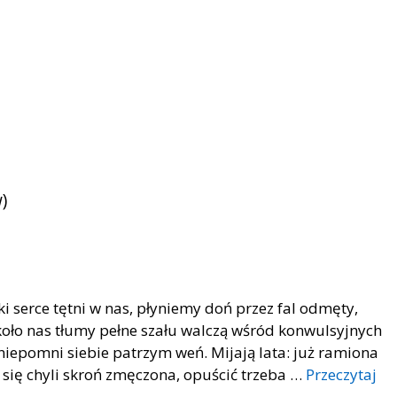
)
i serce tętni w nas, płyniemy doń przez fal odmęty,
koło nas tłumy pełne szału walczą wśród konwulsyjnych
 niepomni siebie patrzym weń. Mijają lata: już ramiona
ś się chyli skroń zmęczona, opuścić trzeba …
Przeczytaj