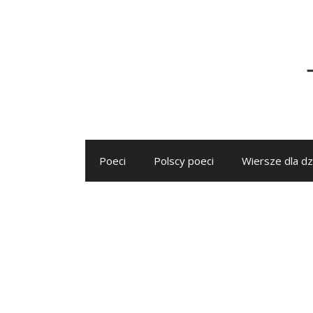
Przejdź
do
treści
Poeci
Polscy poeci
Wiersze dla dz