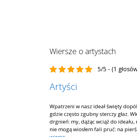
Wiersze o artystach
5/5 - (1 głosów
Artyści
Wpatrzeni w nasz ideał święty dopók
gdzie często zgubny sterczy głaz. W
drgnień: my, dążąc wciąż do ideału,
nie mogą wiosłem fali pruć: na pier
wiersz