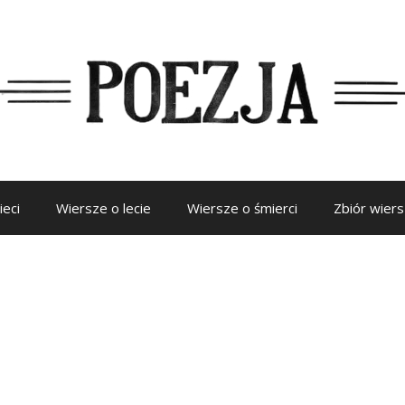
ieci
Wiersze o lecie
Wiersze o śmierci
Zbiór wier