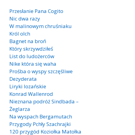
Przesłanie Pana Cogito
Nic dwa razy
W malinowym chruśniaku
Król olch
Bagnet na broń
Który skrzywdziłeś
List do ludożerców
Nike która się waha
Prośba o wyspy szczęśliwe
Dezyderata
Liryki lozańskie
Konrad Wallenrod
Nieznana podróż Sindbada –
Żeglarza
Na wyspach Bergamutach
Przygody Pchły Szachrajki
120 przygód Koziołka Matołka