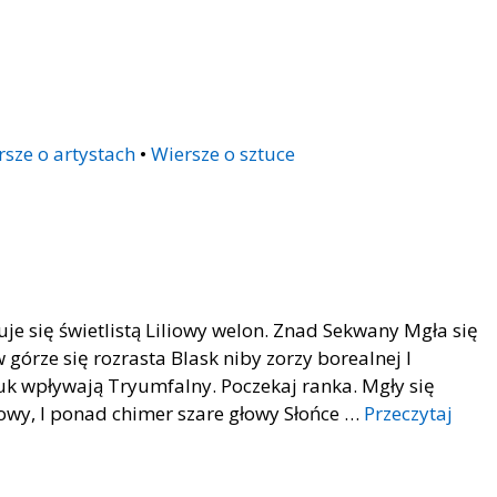
rsze o artystach
•
Wiersze o sztuce
uje się świetlistą Liliowy welon. Znad Sekwany Mgła się
w górze się rozrasta Blask niby zorzy borealnej I
uk wpływają Tryumfalny. Poczekaj ranka. Mgły się
żowy, I ponad chimer szare głowy Słońce …
Przeczytaj