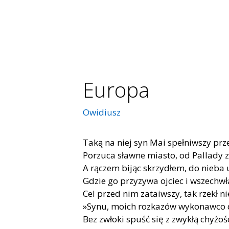
Europa
Owidiusz
Taką na niej syn Mai spełniwszy pr
Porzuca sławne miasto, od Pallady 
A rączem bijąc skrzydłem, do nieba 
Gdzie go przyzywa ojciec i wszechwł
Cel przed nim zataiwszy, tak rzekł n
»Synu, moich rozkazów wykonawco d
Bez zwłoki spuść się z zwykłą chyżoś