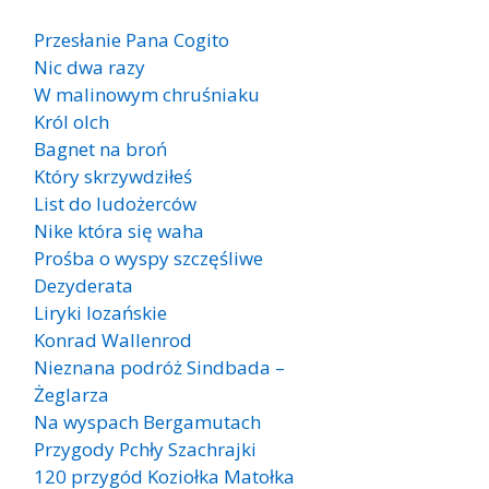
Przesłanie Pana Cogito
Nic dwa razy
W malinowym chruśniaku
Król olch
Bagnet na broń
Który skrzywdziłeś
List do ludożerców
Nike która się waha
Prośba o wyspy szczęśliwe
Dezyderata
Liryki lozańskie
Konrad Wallenrod
Nieznana podróż Sindbada –
Żeglarza
Na wyspach Bergamutach
Przygody Pchły Szachrajki
120 przygód Koziołka Matołka