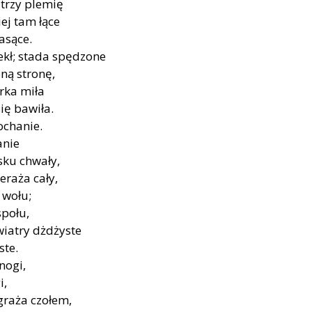
atrzy plemię
ej tam łące
asące.
kł; stada spędzone
ną stronę,
rka miła
ię bawiła.
ochanie.
anie
sku chwały,
eraża cały,
 wołu;
społu,
 wiatry dżdżyste
ste.
nogi,
i,
agraża czołem,