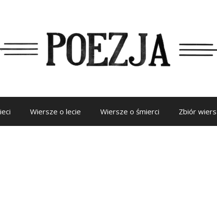
ieci
Wiersze o lecie
Wiersze o śmierci
Zbiór wier