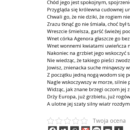
Chód jego jest spokojnym, spojrzen
Przygląda się królewna cudownej ur
Chwali go, że nie dziki, że rogiem ni
Zrazu tknąć go nie śmiała, choć był 
Wreszcie śmielsza, garść świeżej po
Wnet córka Agenora głaszcze go bez
Wnet wonnemi kwiatami uwieńcza m
Nakoniec na grzbiet jego wskoczyć s
Nie wiedząc, że takiego pieści zwodzi
Jowisz, znienacka suche minąwszy w
Z początku jedną nogą wodom się p
Nagle wskoczywszy w morze, silnie p
Widząc, jak znane brzegi oczom jej z
Drży Europa, już grzbietu, już rogów
A ulotne jej szaty silny wiatr rozdym
Twoja ocena