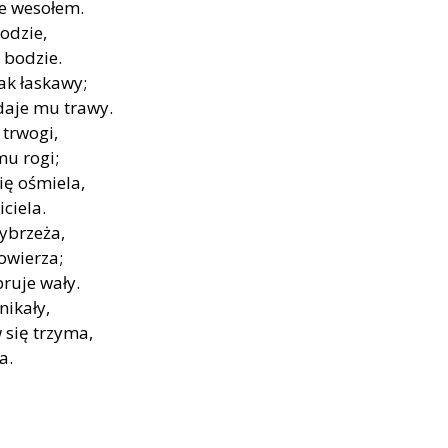
ie wesołem.
odzie,
e bodzie.
tak łaskawy;
daje mu trawy.
 trwogi,
u rogi;
ię ośmiela,
ciela.
ybrzeża,
owierza;
ruje wały.
nikały,
 się trzyma,
a.