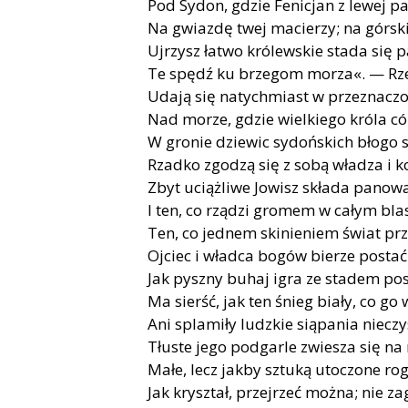
Pod Sydon, gdzie Fenicjan z lewej p
Na gwiazdę twej macierzy; na górski
Ujrzysz łatwo królewskie stada się p
Te spędź ku brzegom morza«. — Rze
Udają się natychmiast w przeznaczo
Nad morze, gdzie wielkiego króla có
W gronie dziewic sydońskich błogo s
Rzadko zgodzą się z sobą władza i k
Zbyt uciążliwe Jowisz składa panow
I ten, co rządzi gromem w całym bla
Ten, co jednem skinieniem świat prz
Ojciec i władca bogów bierze postać
Jak pyszny buhaj igra ze stadem po
Ma sierść, jak ten śnieg biały, co go
Ani splamiły ludzkie siąpania nieczy
Tłuste jego podgarle zwiesza się na 
Małe, lecz jakby sztuką utoczone rog
Jak kryształ, przejrzeć można; nie z