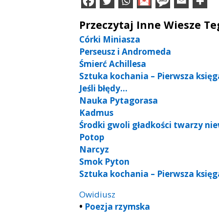
Przeczytaj Inne Wiesze T
Córki Miniasza
Perseusz i Andromeda
Śmierć Achillesa
Sztuka kochania – Pierwsza księga
Jeśli błędy…
Nauka Pytagorasa
Kadmus
Środki gwoli gładkości twarzy nie
Potop
Narcyz
Smok Pyton
Sztuka kochania – Pierwsza księga
Owidiusz
•
Poezja rzymska