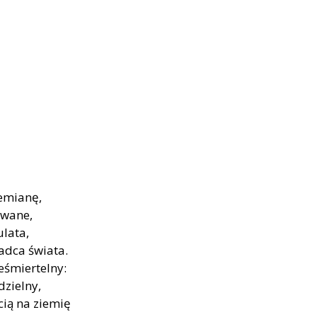
zemianę,
zwane,
ulata,
adca świata.
ieśmiertelny:
zielny,
cią na ziemię