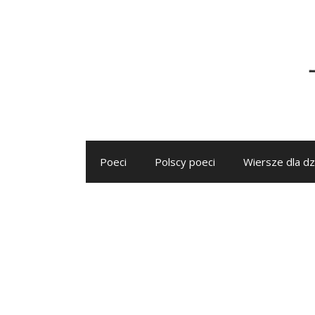
Przejdź
do
treści
Poeci
Polscy poeci
Wiersze dla dz