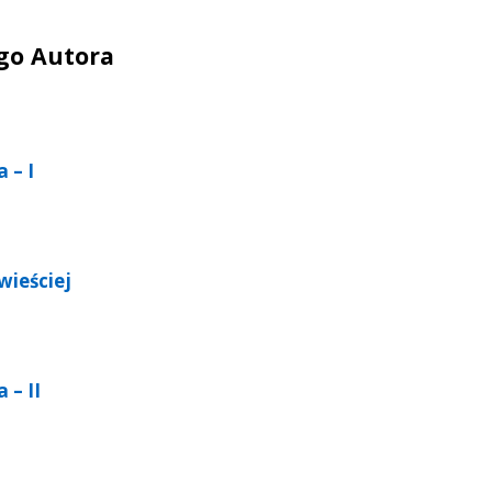
ego Autora
 – I
wieściej
 – II