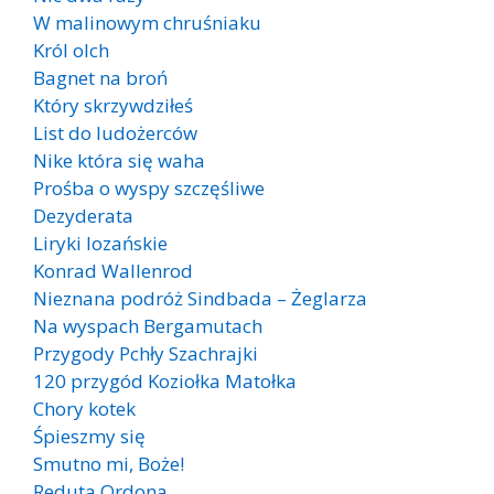
W malinowym chruśniaku
Król olch
Bagnet na broń
Który skrzywdziłeś
List do ludożerców
Nike która się waha
Prośba o wyspy szczęśliwe
Dezyderata
Liryki lozańskie
Konrad Wallenrod
Nieznana podróż Sindbada – Żeglarza
Na wyspach Bergamutach
Przygody Pchły Szachrajki
120 przygód Koziołka Matołka
Chory kotek
Śpieszmy się
Smutno mi, Boże!
Reduta Ordona