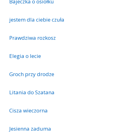
Bajeczka o osiołku
je­stem dla cie­bie czu­ła
Prawdziwa rozkosz
Elegia o lecie
Groch przy drodze
Litania do Szatana
Cisza wieczorna
Jesienna zaduma