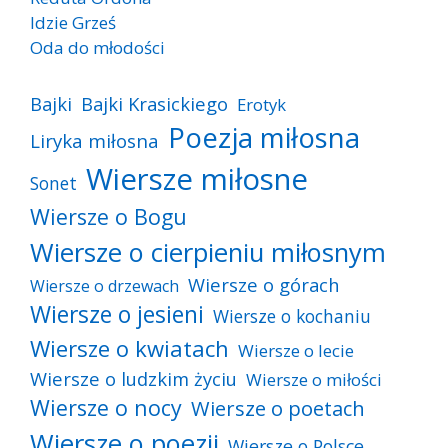
Idzie Grześ
Oda do młodości
Bajki
Bajki Krasickiego
Erotyk
Poezja miłosna
Liryka miłosna
Wiersze miłosne
Sonet
Wiersze o Bogu
Wiersze o cierpieniu miłosnym
Wiersze o górach
Wiersze o drzewach
Wiersze o jesieni
Wiersze o kochaniu
Wiersze o kwiatach
Wiersze o lecie
Wiersze o ludzkim życiu
Wiersze o miłości
Wiersze o nocy
Wiersze o poetach
Wiersze o poezji
Wiersze o Polsce