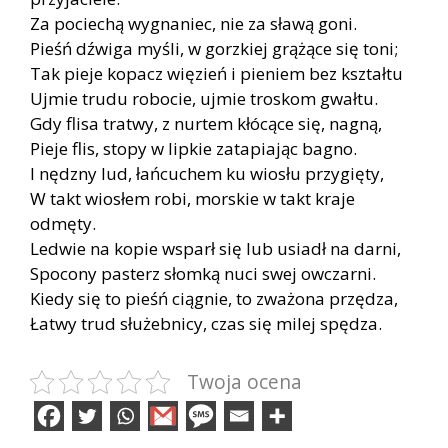
Za pociechą wygnaniec, nie za sławą goni.
Pieśń dźwiga myśli, w gorzkiej grążące się toni;
Tak pieje kopacz więzień i pieniem bez kształtu
Ujmie trudu robocie, ujmie troskom gwałtu.
Gdy flisa tratwy, z nurtem kłócące się, nagną,
Pieje flis, stopy w lipkie zatapiając bagno.
I nędzny lud, łańcuchem ku wiosłu przygięty,
W takt wiosłem robi, morskie w takt kraje
odmęty.
Ledwie na kopie wsparł się lub usiadł na darni,
Spocony pasterz słomką nuci swej owczarni.
Kiedy się to pieśń ciągnie, to zważona przędza,
Łatwy trud służebnicy, czas się milej spędza.
Twoja ocena