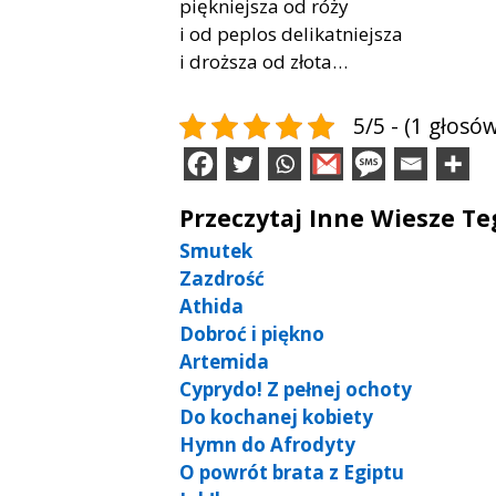
piękniejsza od róży
i od peplos delikatniejsza
i droższa od złota…
5/5 - (1 głosów
Przeczytaj Inne Wiesze T
Smutek
Zazdrość
Athida
Dobroć i piękno
Artemida
Cyprydo! Z pełnej ochoty
Do kochanej kobiety
Hymn do Afrodyty
O powrót brata z Egiptu