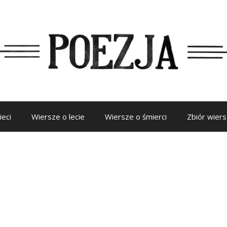
ieci
Wiersze o lecie
Wiersze o śmierci
Zbiór wier