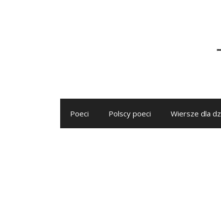
Przejdź
do
treści
Poeci
Polscy poeci
Wiersze dla dz