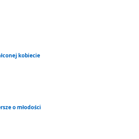
ałconej kobiecie
rsze o młodości