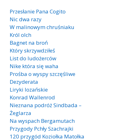
Przesłanie Pana Cogito
Nic dwa razy
W malinowym chruśniaku
Król olch
Bagnet na broń
Który skrzywdziłeś
List do ludożerców
Nike która się waha
Prośba o wyspy szczęśliwe
Dezyderata
Liryki lozańskie
Konrad Wallenrod
Nieznana podróż Sindbada –
Żeglarza
Na wyspach Bergamutach
Przygody Pchły Szachrajki
120 przygód Koziołka Matołka