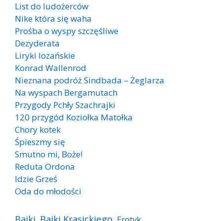
List do ludożerców
Nike która się waha
Prośba o wyspy szczęśliwe
Dezyderata
Liryki lozańskie
Konrad Wallenrod
Nieznana podróż Sindbada – Żeglarza
Na wyspach Bergamutach
Przygody Pchły Szachrajki
120 przygód Koziołka Matołka
Chory kotek
Śpieszmy się
Smutno mi, Boże!
Reduta Ordona
Idzie Grześ
Oda do młodości
Bajki
Bajki Krasickiego
Erotyk