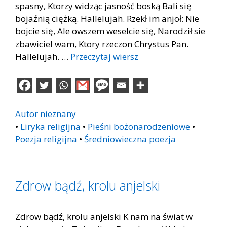
spasny, Ktorzy widząc jasność boską Bali się
bojaźnią ciężką. Hallelujah. Rzekł im anjoł: Nie
bojcie się, Ale owszem weselcie się, Narodził sie
zbawiciel wam, Ktory rzeczon Chrystus Pan.
Hallelujah. …
Przeczytaj wiersz
Autor nieznany
•
Liryka religijna
•
Pieśni bożonarodzeniowe
•
Poezja religijna
•
Średniowieczna poezja
Zdrow bądź, krolu anjelski
Zdrow bądź, krolu anjelski K nam na świat w