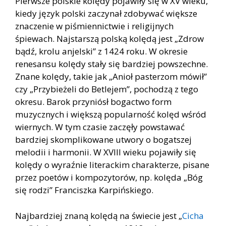
Pierwsze polskie kolędy pojawiły się w XV wieku,
kiedy język polski zaczynał zdobywać większe
znaczenie w piśmiennictwie i religijnych
śpiewach. Najstarszą polską kolędą jest „Zdrow
bądź, krolu anjelski” z 1424 roku. W okresie
renesansu kolędy stały się bardziej powszechne.
Znane kolędy, takie jak „Anioł pasterzom mówił”
czy „Przybieżeli do Betlejem”, pochodzą z tego
okresu. Barok przyniósł bogactwo form
muzycznych i większą popularność kolęd wśród
wiernych. W tym czasie zaczęły powstawać
bardziej skomplikowane utwory o bogatszej
melodii i harmonii. W XVIII wieku pojawiły się
kolędy o wyraźnie literackim charakterze, pisane
przez poetów i kompozytorów, np. kolęda „Bóg
się rodzi” Franciszka Karpińskiego.
Najbardziej znaną kolędą na świecie jest „
Cicha