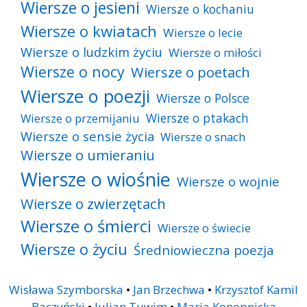
Wiersze o jesieni
Wiersze o kochaniu
Wiersze o kwiatach
Wiersze o lecie
Wiersze o ludzkim życiu
Wiersze o miłości
Wiersze o nocy
Wiersze o poetach
Wiersze o poezji
Wiersze o Polsce
Wiersze o ptakach
Wiersze o przemijaniu
Wiersze o sensie życia
Wiersze o snach
Wiersze o umieraniu
Wiersze o wiośnie
Wiersze o wojnie
Wiersze o zwierzętach
Wiersze o śmierci
Wiersze o świecie
Wiersze o życiu
Średniowieczna poezja
Wisława Szymborska
•
Jan Brzechwa
•
Krzysztof Kamil
Baczyński
•
Julian Tuwim
•
Maria Konopnicka