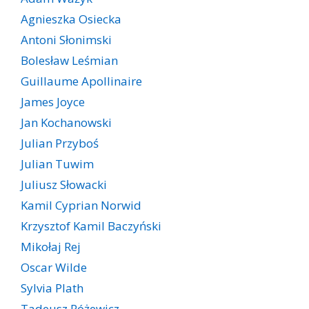
Agnieszka Osiecka
Antoni Słonimski
Bolesław Leśmian
Guillaume Apollinaire
James Joyce
Jan Kochanowski
Julian Przyboś
Julian Tuwim
Juliusz Słowacki
Kamil Cyprian Norwid
Krzysztof Kamil Baczyński
Mikołaj Rej
Oscar Wilde
Sylvia Plath
Tadeusz Różewicz