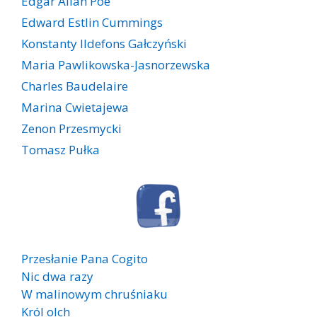
Edgar Allan Poe
Edward Estlin Cummings
Konstanty Ildefons Gałczyński
Maria Pawlikowska-Jasnorzewska
Charles Baudelaire
Marina Cwietajewa
Zenon Przesmycki
Tomasz Pułka
Przesłanie Pana Cogito
Nic dwa razy
W malinowym chruśniaku
Król olch