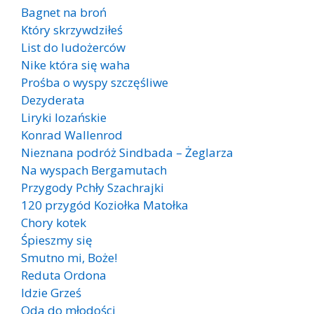
Bagnet na broń
Który skrzywdziłeś
List do ludożerców
Nike która się waha
Prośba o wyspy szczęśliwe
Dezyderata
Liryki lozańskie
Konrad Wallenrod
Nieznana podróż Sindbada – Żeglarza
Na wyspach Bergamutach
Przygody Pchły Szachrajki
120 przygód Koziołka Matołka
Chory kotek
Śpieszmy się
Smutno mi, Boże!
Reduta Ordona
Idzie Grześ
Oda do młodości