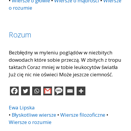
•
Wiersze o głowie
•
Wiersze o mądrości
•
Wiersze
o rozumie
Rozum
Bezbłędny w myleniu poglądów w niezbitych
dowodach które sobie przeczą. W zbitych z tropu
taktach Coraz mniej w tobie leukocytów światła
Już cię nic nie oświeci Może jeszcze ciemność.
Ewa Lipska
•
Błyskotliwe wiersze
•
Wiersze filozoficzne
•
Wiersze o rozumie