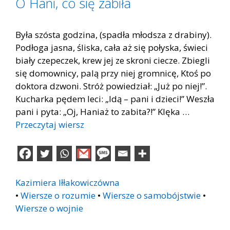
O Hani, co się zabiła
Była szósta godzina, (spadła młodsza z drabiny).
Podłoga jasna, śliska, cała aż się połyska, świeci
biały czepeczek, krew jej ze skroni ciecze. Zbiegli
się domownicy, palą przy niej gromnicę, Ktoś po
doktora dzwoni. Stróż powiedział: „Już po niej!”.
Kucharka pędem leci: „Idą – pani i dzieci!” Weszła
pani i pyta: „Oj, Haniaż to zabita?!” Klęka …
Przeczytaj wiersz
Kazimiera Iłłakowiczówna
•
Wiersze o rozumie
•
Wiersze o samobójstwie
•
Wiersze o wojnie