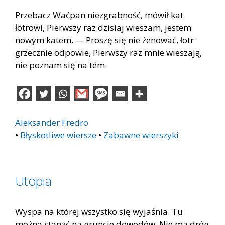
Przebacz Waćpan niezgrabność, mówił kat
łotrowi, Pierwszy raz dzisiaj wieszam, jestem
nowym katem. — Proszę się nie żenować, łotr
grzecznie odpowie, Pierwszy raz mnie wieszają,
nie poznam się na tém.
Aleksander Fredro
•
Błyskotliwe wiersze
•
Zabawne wierszyki
Utopia
Wyspa na której wszystko się wyjaśnia. Tu
można stanąć na gruncie dowodów. Nie ma dróg