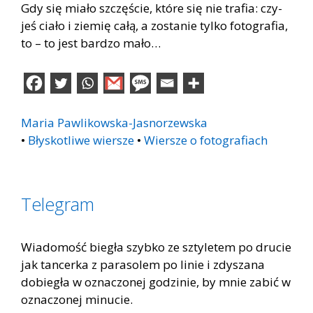
Gdy się mia­ło szczę­ście, któ­re się nie tra­fia: czy­
jeś cia­ło i zie­mię całą, a zo­sta­nie tyl­ko fo­to­gra­fia,
to – to jest bar­dzo mało…
Maria Pawlikowska-Jasnorzewska
•
Błyskotliwe wiersze
•
Wiersze o fotografiach
Telegram
Wiadomość biegła szybko ze sztyletem po drucie
jak tancerka z parasolem po linie i zdyszana
dobiegła w oznaczonej godzinie, by mnie zabić w
oznaczonej minucie.