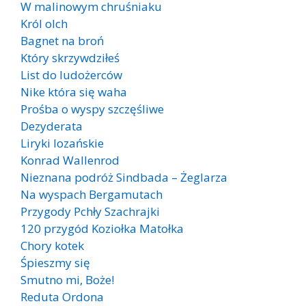
W malinowym chruśniaku
Król olch
Bagnet na broń
Który skrzywdziłeś
List do ludożerców
Nike która się waha
Prośba o wyspy szczęśliwe
Dezyderata
Liryki lozańskie
Konrad Wallenrod
Nieznana podróż Sindbada – Żeglarza
Na wyspach Bergamutach
Przygody Pchły Szachrajki
120 przygód Koziołka Matołka
Chory kotek
Śpieszmy się
Smutno mi, Boże!
Reduta Ordona