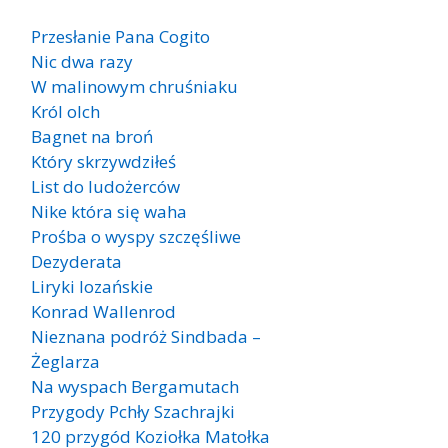
Przesłanie Pana Cogito
Nic dwa razy
W malinowym chruśniaku
Król olch
Bagnet na broń
Który skrzywdziłeś
List do ludożerców
Nike która się waha
Prośba o wyspy szczęśliwe
Dezyderata
Liryki lozańskie
Konrad Wallenrod
Nieznana podróż Sindbada –
Żeglarza
Na wyspach Bergamutach
Przygody Pchły Szachrajki
120 przygód Koziołka Matołka