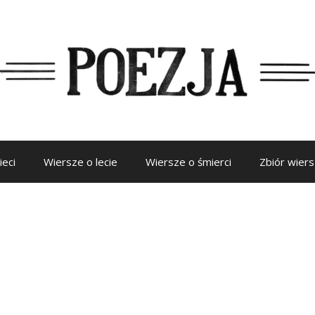
ieci
Wiersze o lecie
Wiersze o śmierci
Zbiór wier