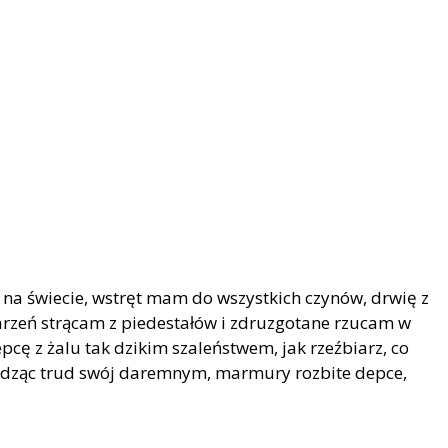
go na świe­cie, wstręt mam do wszyst­kich czy­nów, drwię z
­rzeń strą­cam z pie­de­sta­łów i zdru­zgo­ta­ne rzu­cam w
­cę z żalu tak dzi­kim sza­leń­stwem, jak rzeź­biarz, co
i­dząc trud swój da­rem­nym, mar­mu­ry roz­bi­te dep­ce,