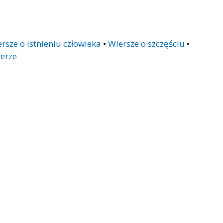
rsze o istnieniu człowieka
•
Wiersze o szczęściu
•
ierze