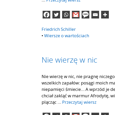
Friedrich Schiller
•
Wiersze o wartościach
Nie wierzę w nic
Nie wie­rzę w nic, nie pra­gnę ni­cze­
wszel­kich za­pa­łów: po­są­gi mo­ich ma
nie­pa­mię­ci śmie­cie… A wprzód je dep
chciał za­kląć w mar­mur Afro­dy­tę, w
plą­cząc …
Przeczytaj wiersz