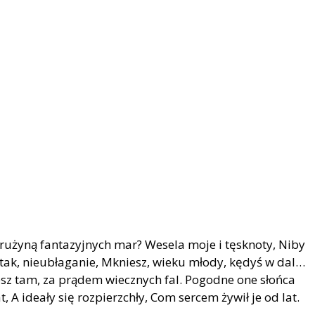
drużyną fantazyjnych mar? Wesela moje i tęsknoty, Niby
tak, nieubłaganie, Mkniesz, wieku młody, kędyś w dal…
z tam, za prądem wiecznych fal. Pogodne one słońca
, A ideały się rozpierzchły, Com sercem żywił je od lat.