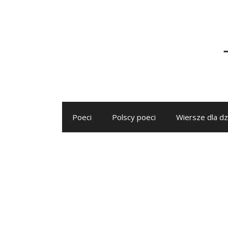
Przejdź
do
treści
Poeci
Polscy poeci
Wiersze dla dz