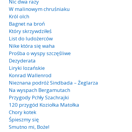
Nic dwa razy
W malinowym chruśniaku
Król olch
Bagnet na broń
Który skrzywdziłeś
List do ludożerców
Nike która się waha
Prośba o wyspy szczęśliwe
Dezyderata
Liryki lozańskie
Konrad Wallenrod
Nieznana podróż Sindbada – Żeglarza
Na wyspach Bergamutach
Przygody Pchły Szachrajki
120 przygód Koziołka Matołka
Chory kotek
Śpieszmy się
Smutno mi, Boże!