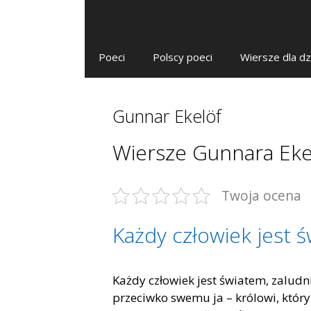
Poeci
Polscy poeci
Wiersze dla dz
Gunnar Ekelöf
Wiersze Gunnara Eke
Twoja ocena
Każdy człowiek jest 
Każdy człowiek jest światem, zalud
przeciwko swemu ja – królowi, który