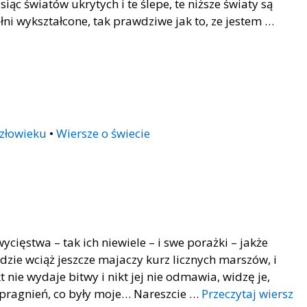
siąc światów ukrytych i te ślepe, te niższe światy są
ełni wykształcone, tak prawdziwe jak to, ze jestem …
człowieku
•
Wiersze o świecie
ycięstwa – tak ich niewiele – i swe porażki – jakże
zie wciąż jeszcze majaczy kurz licznych marszów, i
t nie wydaje bitwy i nikt jej nie odmawia, widzę je,
 pragnień, co były moje… Nareszcie …
Przeczytaj wiersz