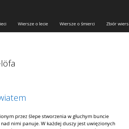
ieci
Wiersze o lecie
Wiersze o śmierci
Zbiór wier
löfa
światem
nionym przez ślepe stworzenia w głuchym buncie
 nad nimi panuje. W każdej duszy jest uwięzionych