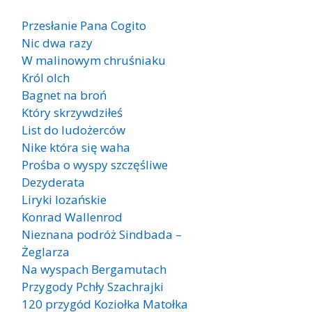
Przesłanie Pana Cogito
Nic dwa razy
W malinowym chruśniaku
Król olch
Bagnet na broń
Który skrzywdziłeś
List do ludożerców
Nike która się waha
Prośba o wyspy szczęśliwe
Dezyderata
Liryki lozańskie
Konrad Wallenrod
Nieznana podróż Sindbada –
Żeglarza
Na wyspach Bergamutach
Przygody Pchły Szachrajki
120 przygód Koziołka Matołka