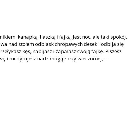
kiem, kanapką, flaszką i fajką. Jest noc, ale taki spokój,
iewa nad stołem odblask chropawych desek i odbija się
przełykasz kęs, nabijasz i zapalasz swoją fajkę. Piszesz
erwę i medytujesz nad smugą zorzy wieczornej, …