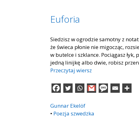
Euforia
Siedzisz w ogrodzie samotny z notatni
że świeca płonie nie migocząc, rozs
w butelce i szklance. Pociągasz łyk, 
jedną linijkę albo dwie, robisz prz
Przeczytaj wiersz
Gunnar Ekelöf
•
Poezja szwedzka