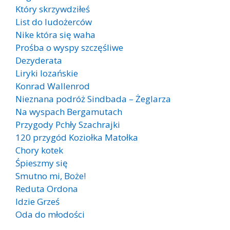
Który skrzywdziłeś
List do ludożerców
Nike która się waha
Prośba o wyspy szczęśliwe
Dezyderata
Liryki lozańskie
Konrad Wallenrod
Nieznana podróż Sindbada – Żeglarza
Na wyspach Bergamutach
Przygody Pchły Szachrajki
120 przygód Koziołka Matołka
Chory kotek
Śpieszmy się
Smutno mi, Boże!
Reduta Ordona
Idzie Grześ
Oda do młodości