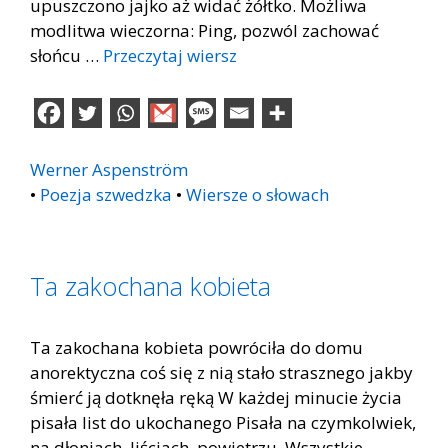
upuszczono jajko aż widać żółtko. Możliwa
modlitwa wieczorna: Ping, pozwól zachować
słońcu …
Przeczytaj wiersz
Werner Aspenström
•
Poezja szwedzka
•
Wiersze o słowach
Ta zakochana kobieta
Ta zakochana kobieta powróciła do domu
anorektyczna coś się z nią stało strasznego jakby
śmierć ją dotknęła ręką W każdej minucie życia
pisała list do ukochanego Pisała na czymkolwiek,
na dłoniach, liściach, powietrzu. Wszystkie