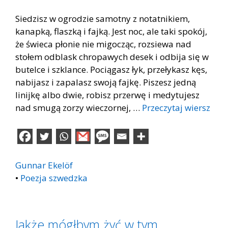
Siedzisz w ogrodzie samotny z notatnikiem,
kanapką, flaszką i fajką. Jest noc, ale taki spokój,
że świeca płonie nie migocząc, rozsiewa nad
stołem odblask chropawych desek i odbija się w
butelce i szklance. Pociągasz łyk, przełykasz kęs,
nabijasz i zapalasz swoją fajkę. Piszesz jedną
linijkę albo dwie, robisz przerwę i medytujesz
nad smugą zorzy wieczornej, …
Przeczytaj wiersz
Gunnar Ekelöf
•
Poezja szwedzka
Jakże mógłbym żyć w tym