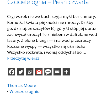
Czciciele ognia – Pieśń czwarta
Czyj wzrok nie we łzach, czyja myśl bez chmury,
Komu żal świata piękności nie mroczy, Dziśby
go, dzisiaj, ze szczytów téj góry U stóp jéj obraz
zachwycał uroczy! Te z niebem w dali zlane wod
lazury, Zielone brzegi — i na wod przezroczy
Rozsiane wyspy — wszystko się uśmiécha,
Wszystko rozkwita, i wonią oddycha! Bo …
Przeczytaj wiersz
Thomas Moore
•
Wiersze o ogniu