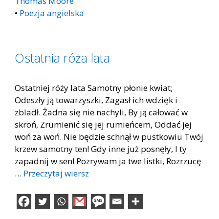
Thomas Moore
•
Poezja angielska
Ostatnia róża lata
Ostatniej róży lata Samotny płonie kwiat;
Odeszły ją towarzyszki, Zagasł ich wdzięk i
zbladł. Żadna się nie nachyli, By ją całować w
skroń, Zrumienić się jej rumieńcem, Oddać jej
woń za woń. Nie będzie schnął w pustkowiu Twój
krzew samotny ten! Gdy inne już posnęły, I ty
zapadnij w sen! Pozrywam ja twe listki, Rozrzucę
…
Przeczytaj wiersz