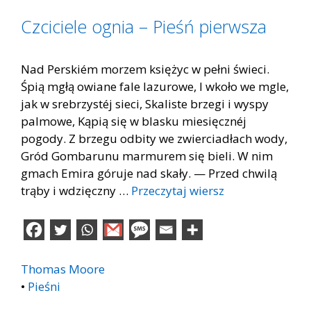
Czciciele ognia – Pieśń pierwsza
Nad Perskiém morzem księżyc w pełni świeci.
Śpią mgłą owiane fale lazurowe, I wkoło we mgle,
jak w srebrzystéj sieci, Skaliste brzegi i wyspy
palmowe, Kąpią się w blasku miesięcznéj
pogody. Z brzegu odbity we zwierciadłach wody,
Gród Gombarunu marmurem się bieli. W nim
gmach Emira góruje nad skały. — Przed chwilą
trąby i wdzięczny …
Przeczytaj wiersz
Thomas Moore
•
Pieśni