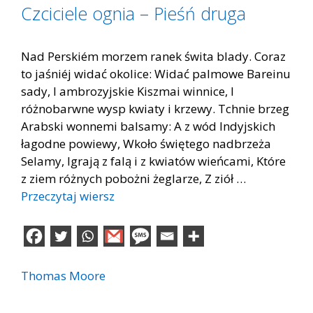
Czciciele ognia – Pieśń druga
Nad Perskiém morzem ranek świta blady. Coraz
to jaśniéj widać okolice: Widać palmowe Bareinu
sady, I ambrozyjskie Kiszmai winnice, I
różnobarwne wysp kwiaty i krzewy. Tchnie brzeg
Arabski wonnemi balsamy: A z wód Indyjskich
łagodne powiewy, Wkoło świętego nadbrzeża
Selamy, Igrają z falą i z kwiatów wieńcami, Które
z ziem różnych pobożni żeglarze, Z ziół …
Przeczytaj wiersz
Thomas Moore