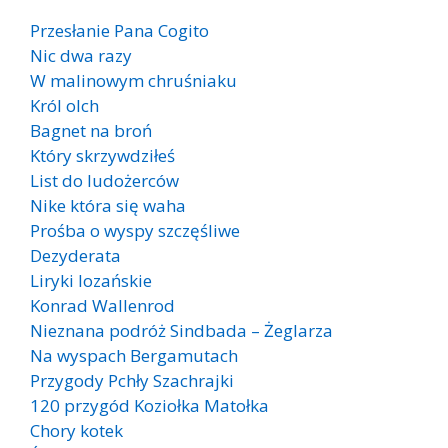
Przesłanie Pana Cogito
Nic dwa razy
W malinowym chruśniaku
Król olch
Bagnet na broń
Który skrzywdziłeś
List do ludożerców
Nike która się waha
Prośba o wyspy szczęśliwe
Dezyderata
Liryki lozańskie
Konrad Wallenrod
Nieznana podróż Sindbada – Żeglarza
Na wyspach Bergamutach
Przygody Pchły Szachrajki
120 przygód Koziołka Matołka
Chory kotek