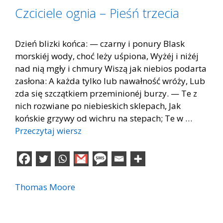
Czciciele ognia – Pieśń trzecia
Dzień blizki końca: — czarny i ponury Blask
morskiéj wody, choć leży uśpiona, Wyżéj i niżéj
nad nią mgły i chmury Wiszą jak niebios podarta
zasłona: A każda tylko lub nawałność wróży, Lub
zda się szczątkiem przeminionéj burzy. — Te z
nich rozwiane po niebieskich sklepach, Jak
końskie grzywy od wichru na stepach; Te w …
Przeczytaj wiersz
Thomas Moore