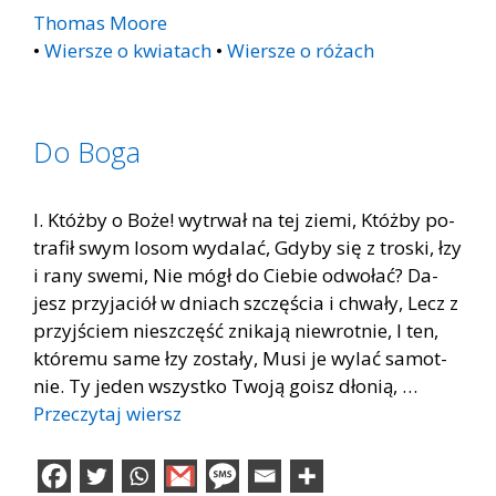
Thomas Moore
•
Wiersze o kwiatach
•
Wiersze o różach
Do Boga
I. Któż­by o Boże! wy­trwał na tej zie­mi, Któż­by po­
tra­fił swym lo­som wy­da­lać, Gdy­by się z tro­ski, łzy
i rany swe­mi, Nie mógł do Cie­bie od­wo­łać? Da­
jesz przy­ja­ciół w dniach szczę­ścia i chwa­ły, Lecz z
przyj­ściem nie­szczęść zni­ka­ją nie­wrot­nie, I ten,
któ­re­mu same łzy zo­sta­ły, Musi je wy­lać sa­mot­
nie. Ty je­den wszyst­ko Two­ją go­isz dło­nią, …
Przeczytaj wiersz