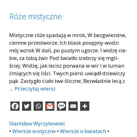
Róże mistyczne
Mi­stycz­ne róże spa­da­ją w mrok, W bez­gwiezd­ne,
ciem­ne prze­stwo­rze; Ich blask po­sęp­ny wo­dzi
mój wzrok W dali, po pu­stym ugo­rze. I wi­dzę cie­
bie, za tobą żwir Pod świa­tło sre­brzy się mgli­
ściej; Wi­dzę, jak le­cisz po­rwa­na w wir I w tu­man
ćmią­cych się li­ści. Twych pier­si uwiądł dzie­wi­czy
pąk. Za­sty­gło cia­ło twe ślicz­ne; Bez­wład­nie lecą z
…
Przeczytaj wiersz
Stanisław Wyrzykowski
•
Wiersze erotyczne
•
Wiersze o kwiatach
•