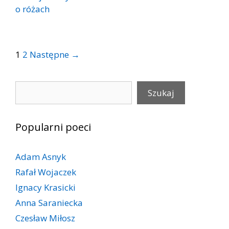
o różach
Post
1
2
Następne →
navigation
Szukaj
Szukaj
Popularni poeci
Adam Asnyk
Rafał Wojaczek
Ignacy Krasicki
Anna Saraniecka
Czesław Miłosz