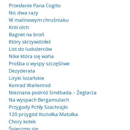
Przesłanie Pana Cogito
Nic dwa razy
W malinowym chruśniaku
Król olch
Bagnet na broń
Który skrzywdziłeś
List do ludożerców
Nike która się waha
Prośba o wyspy szczęśliwe
Dezyderata
Liryki lozańskie
Konrad Wallenrod
Nieznana podróż Sindbada – Żeglarza
Na wyspach Bergamutach
Przygody Pchły Szachrajki
120 przygód Koziołka Matołka
Chory kotek
Śpieszmy się