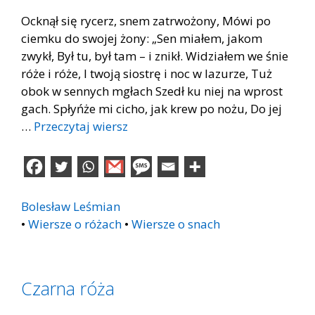
Ocknął się rycerz, snem zatrwożony, Mówi po
ciemku do swojej żony: „Sen miałem, jakom
zwykł, Był tu, był tam – i znikł. Widziałem we śnie
róże i róże, I twoją siostrę i noc w lazurze, Tuż
obok w sennych mgłach Szedł ku niej na wprost
gach. Spłyńże mi cicho, jak krew po nożu, Do jej
…
Przeczytaj wiersz
Bolesław Leśmian
•
Wiersze o różach
•
Wiersze o snach
Czarna róża