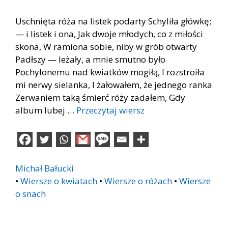
Uschnięta róża na listek podarty Schyliła główkę;
— i listek i ona, Jak dwoje młodych, co z miłości
skona, W ramiona sobie, niby w grób otwarty
Padłszy — leżały, a mnie smutno było
Pochylonemu nad kwiatków mogiłą, I rozstroiła
mi nerwy sielanka, I żałowałem, że jednego ranka
Zerwaniem taką śmierć róży zadałem, Gdy
album lubej …
Przeczytaj wiersz
Michał Bałucki
•
Wiersze o kwiatach
•
Wiersze o różach
•
Wiersze
o snach