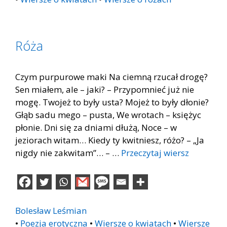
Róża
Czym purpurowe maki Na ciemną rzucał drogę?
Sen miałem, ale – jaki? – Przypomnieć już nie
mogę. Twojeż to były usta? Mojeż to były dłonie?
Głąb sadu mego – pusta, We wrotach – księżyc
płonie. Dni się za dniami dłużą, Noce – w
jeziorach witam… Kiedy ty kwitniesz, różo? – „Ja
nigdy nie zakwitam”… – …
Przeczytaj wiersz
Bolesław Leśmian
•
Poezja erotyczna
•
Wiersze o kwiatach
•
Wiersze