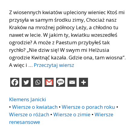
Z wiosennych kwiatów upleciony wieniec Ktoś mi
przysyła w samym środku zimy, Chociaż nasz
Kraków na mroźnej północy Leży, a chłodno tu
nawet w lecie. W jakim ty, kwiatku wzeszedłeś
ogrodzie? A może z Paestum przybyłeś tak
rychło? „Nie dziw się! W swym mi Helżusia
ogrodzie Kwitnąć kazała. Gdzie ona, tam wiosna”.
A więc i …
Przeczytaj wiersz
Klemens Janicki
•
Wiersze o kwiatach
•
Wiersze o porach roku
•
Wiersze o różach
•
Wiersze o zimie
•
Wiersze
renesansowe