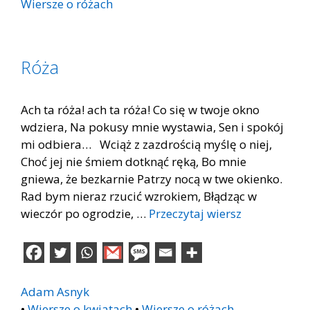
Wiersze o różach
Róża
Ach ta róża! ach ta róża! Co się w twoje okno
wdziera, Na pokusy mnie wystawia, Sen i spokój
mi odbiera… Wciąż z zazdrością myślę o niej,
Choć jej nie śmiem dotknąć ręką, Bo mnie
gniewa, że bezkarnie Patrzy nocą w twe okienko.
Rad bym nieraz rzucić wzrokiem, Błądząc w
wieczór po ogrodzie, …
Przeczytaj wiersz
Adam Asnyk
•
Wiersze o kwiatach
•
Wiersze o różach