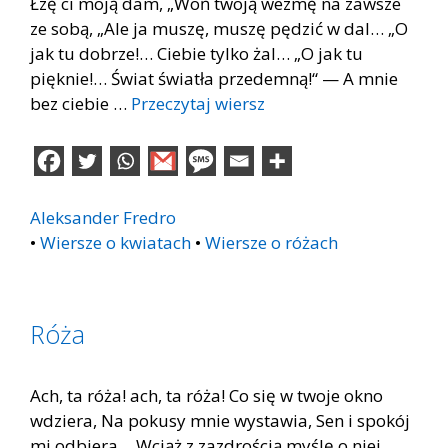
Łzę ci moją dam, „Woń twoją wezmę na zawsze
ze sobą, „Ale ja muszę, muszę pędzić w dal… „O
jak tu dobrze!… Ciebie tylko żal… „O jak tu
pięknie!… Świat światła przedemną!“ — A mnie
bez ciebie …
Przeczytaj wiersz
Aleksander Fredro
•
Wiersze o kwiatach
•
Wiersze o różach
Róża
Ach, ta róża! ach, ta róża! Co się w twoje okno
wdziera, Na pokusy mnie wystawia, Sen i spokój
mi odbiera… Wciąż z zazdrością myślę o niej,