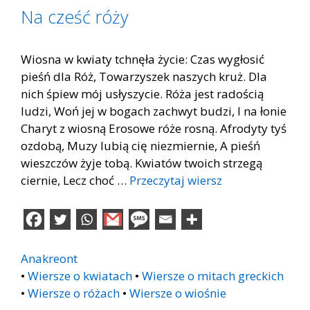
Na cześć róży
Wiosna w kwiaty tchnęła życie: Czas wygłosić
pieśń dla Róż, Towarzyszek naszych kruż. Dla
nich śpiew mój usłyszycie. Róża jest radością
ludzi, Woń jej w bogach zachwyt budzi, I na łonie
Charyt z wiosną Erosowe róże rosną. Afrodyty tyś
ozdobą, Muzy lubią cię niezmiernie, A pieśń
wieszczów żyje tobą. Kwiatów twoich strzegą
ciernie, Lecz choć …
Przeczytaj wiersz
Anakreont
•
Wiersze o kwiatach
•
Wiersze o mitach greckich
•
Wiersze o różach
•
Wiersze o wiośnie