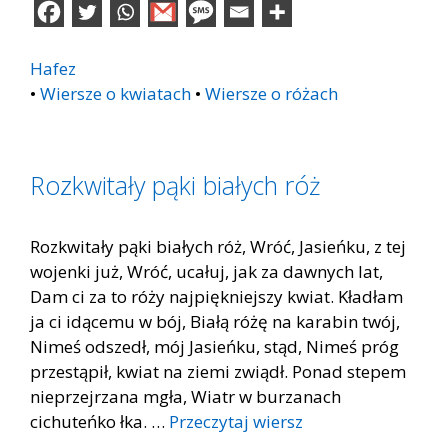
Hafez
•
Wiersze o kwiatach
•
Wiersze o różach
Rozkwitały pąki białych róż
Rozkwitały pąki białych róż, Wróć, Jasieńku, z tej
wojenki już, Wróć, ucałuj, jak za dawnych lat,
Dam ci za to róży najpiękniejszy kwiat. Kładłam
ja ci idącemu w bój, Białą różę na karabin twój,
Nimeś odszedł, mój Jasieńku, stąd, Nimeś próg
przestąpił, kwiat na ziemi zwiądł. Ponad stepem
nieprzejrzana mgła, Wiatr w burzanach
cichuteńko łka. …
Przeczytaj wiersz