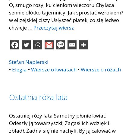
O, smugo rosy, ku cieniom wieczoru Chyląca
sennie dłótko tajemnicy. Jak sprostać wzrokiem?
w elizejskiej ciszy Usłyszeć płatek, co się ledwo
chwieje …
Przeczytaj wiersz
Stefan Napierski
•
Elegia
•
Wiersze o kwiatach
•
Wiersze o różach
Ostatnia róża lata
Ostatniej róży lata Samotny płonie kwiat;
Odeszły ją towarzyszki, Zagasł ich wdzięk i
zbladł. Żadna się nie nachyli, By ją całować w