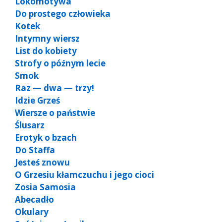
Lokomotywa
Do prostego człowieka
Kotek
Intymny wiersz
List do kobiety
Strofy o późnym lecie
Smok
Raz — dwa — trzy!
Idzie Grześ
Wiersze o państwie
Ślusarz
Erotyk o bzach
Do Staffa
Jesteś znowu
O Grzesiu kłamczuchu i jego cioci
Zosia Samosia
Abecadło
Okulary