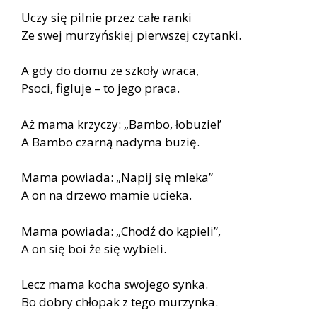
Uczy się pilnie przez całe ranki
Ze swej murzyńskiej pierwszej czytanki.
A gdy do domu ze szkoły wraca,
Psoci, figluje – to jego praca.
Aż mama krzyczy: „Bambo, łobuzie!’
A Bambo czarną nadyma buzię.
Mama powiada: „Napij się mleka”
A on na drzewo mamie ucieka.
Mama powiada: „Chodź do kąpieli”,
A on się boi że się wybieli.
Lecz mama kocha swojego synka.
Bo dobry chłopak z tego murzynka.