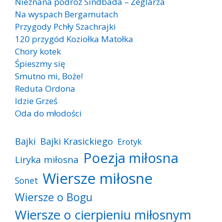
Nieznana podróż Sindbada – Żeglarza
Na wyspach Bergamutach
Przygody Pchły Szachrajki
120 przygód Koziołka Matołka
Chory kotek
Śpieszmy się
Smutno mi, Boże!
Reduta Ordona
Idzie Grześ
Oda do młodości
Bajki
Bajki Krasickiego
Erotyk
Poezja miłosna
Liryka miłosna
Wiersze miłosne
Sonet
Wiersze o Bogu
Wiersze o cierpieniu miłosnym