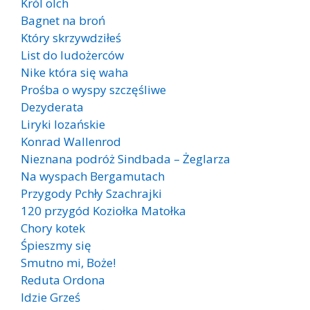
Król olch
Bagnet na broń
Który skrzywdziłeś
List do ludożerców
Nike która się waha
Prośba o wyspy szczęśliwe
Dezyderata
Liryki lozańskie
Konrad Wallenrod
Nieznana podróż Sindbada – Żeglarza
Na wyspach Bergamutach
Przygody Pchły Szachrajki
120 przygód Koziołka Matołka
Chory kotek
Śpieszmy się
Smutno mi, Boże!
Reduta Ordona
Idzie Grześ