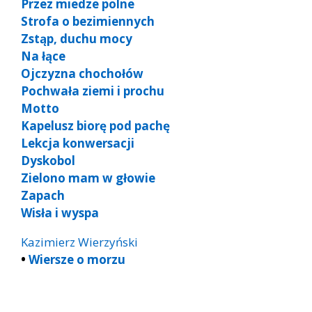
Przez miedze polne
Strofa o bezimiennych
Zstąp, duchu mocy
Na łące
Ojczyzna chochołów
Pochwała ziemi i prochu
Motto
Kapelusz biorę pod pachę
Lekcja konwersacji
Dyskobol
Zielono mam w głowie
Zapach
Wisła i wyspa
Kazimierz Wierzyński
•
Wiersze o morzu