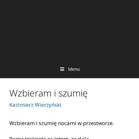
Menu
Wzbieram i szumię
Kazimierz Wierzyński
Wzbieram i szumię nocami w przestworze.
Parną tęsknotę za lotem, za dalą