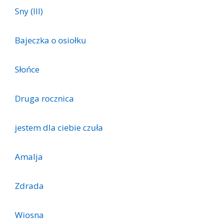
Sny (III)
Bajeczka o osiołku
Słońce
Druga rocznica
je­stem dla cie­bie czu­ła
Amalja
Zdrada
Wiosna