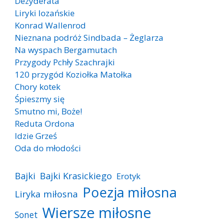
Dezyderata
Liryki lozańskie
Konrad Wallenrod
Nieznana podróż Sindbada – Żeglarza
Na wyspach Bergamutach
Przygody Pchły Szachrajki
120 przygód Koziołka Matołka
Chory kotek
Śpieszmy się
Smutno mi, Boże!
Reduta Ordona
Idzie Grześ
Oda do młodości
Bajki
Bajki Krasickiego
Erotyk
Poezja miłosna
Liryka miłosna
Wiersze miłosne
Sonet