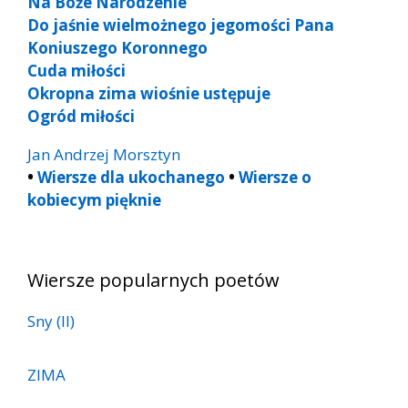
Na Boże Narodzenie
Do jaśnie wielmożnego jegomości Pana
Koniuszego Koronnego
Cuda miłości
Okropna zima wiośnie ustępuje
Ogród miłości
Jan Andrzej Morsztyn
•
Wiersze dla ukochanego
•
Wiersze o
kobiecym pięknie
Wiersze popularnych poetów
Sny (II)
ZIMA