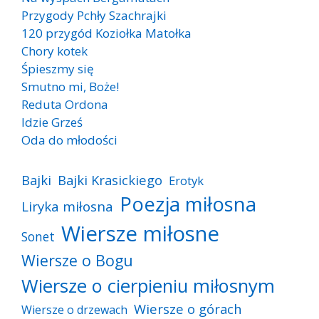
Przygody Pchły Szachrajki
120 przygód Koziołka Matołka
Chory kotek
Śpieszmy się
Smutno mi, Boże!
Reduta Ordona
Idzie Grześ
Oda do młodości
Bajki
Bajki Krasickiego
Erotyk
Poezja miłosna
Liryka miłosna
Wiersze miłosne
Sonet
Wiersze o Bogu
Wiersze o cierpieniu miłosnym
Wiersze o górach
Wiersze o drzewach