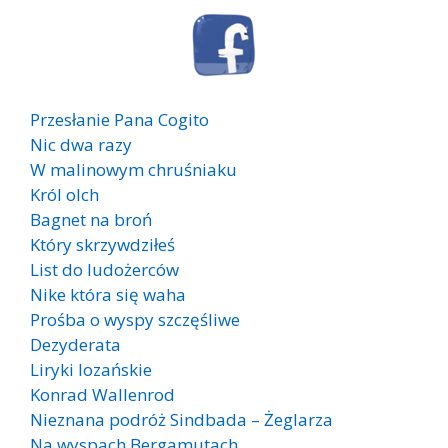
Przesłanie Pana Cogito
Nic dwa razy
W malinowym chruśniaku
Król olch
Bagnet na broń
Który skrzywdziłeś
List do ludożerców
Nike która się waha
Prośba o wyspy szczęśliwe
Dezyderata
Liryki lozańskie
Konrad Wallenrod
Nieznana podróż Sindbada – Żeglarza
Na wyspach Bergamutach