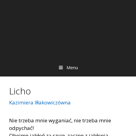
Menu
Licho
Kazimiera Iłłakowiczówna
Nie trzeba mnie wyganiać, nie trzeba mnie
odpychać!
Obejmę jabłoń za szyję, zacznę z jabłonią