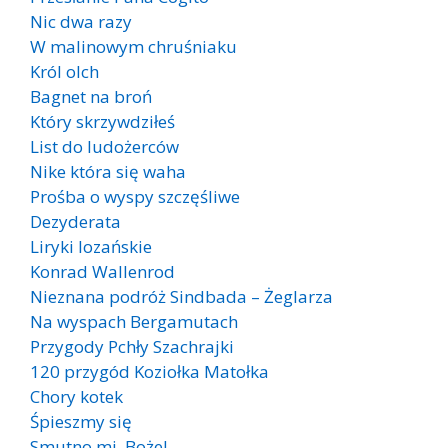
Nic dwa razy
W malinowym chruśniaku
Król olch
Bagnet na broń
Który skrzywdziłeś
List do ludożerców
Nike która się waha
Prośba o wyspy szczęśliwe
Dezyderata
Liryki lozańskie
Konrad Wallenrod
Nieznana podróż Sindbada – Żeglarza
Na wyspach Bergamutach
Przygody Pchły Szachrajki
120 przygód Koziołka Matołka
Chory kotek
Śpieszmy się
Smutno mi, Boże!