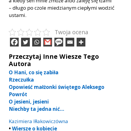
a kiedy sen mnie zmoże albo zaleję się łzami
– długo po czole miedzianym ciepłymi wodzić
ustami.
Twoja ocena
Przeczytaj Inne Wiesze Tego
Autora
O Hani, co się zabiła
Rzeczułka
Opowieść małżonki świętego Aleksego
Powrót
O jesieni, jesieni
Niechby ta jedna nić…
Kazimiera Iłłakowiczówna
•
Wiersze o kobiecie