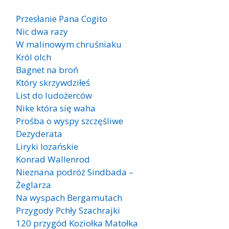
Przesłanie Pana Cogito
Nic dwa razy
W malinowym chruśniaku
Król olch
Bagnet na broń
Który skrzywdziłeś
List do ludożerców
Nike która się waha
Prośba o wyspy szczęśliwe
Dezyderata
Liryki lozańskie
Konrad Wallenrod
Nieznana podróż Sindbada –
Żeglarza
Na wyspach Bergamutach
Przygody Pchły Szachrajki
120 przygód Koziołka Matołka