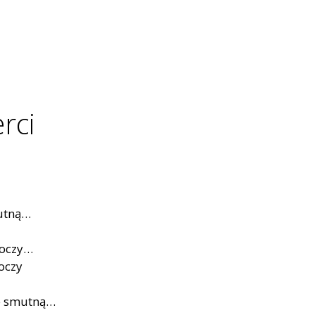
rci
kutną…
toczy…
roczy
ie smutną…