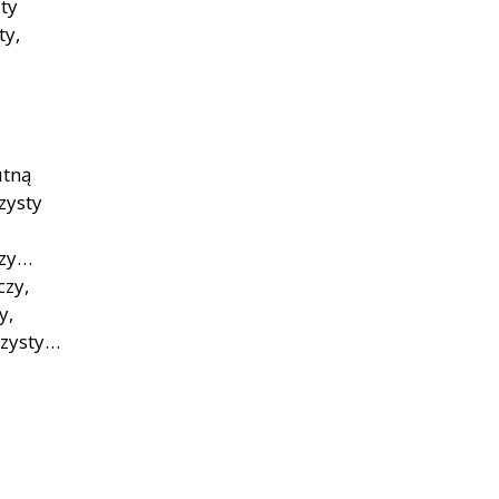
ty
ty,
utną
zysty
czy…
czy,
y,
czysty…