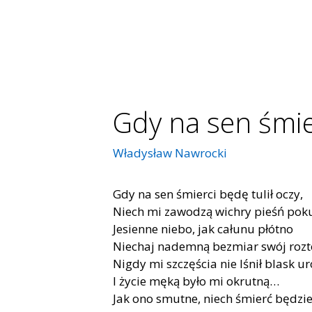
Gdy na sen śmie
Władysław Nawrocki
Gdy na sen śmierci będę tulił oczy,
Niech mi zawodzą wichry pieśń po
Jesienne niebo, jak całunu płótno
Niechaj nademną bezmiar swój roz
Nigdy mi szczęścia nie lśnił blask u
I życie męką było mi okrutną…
Jak ono smutne, niech śmierć będz