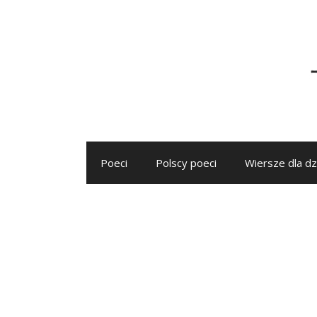
Przejdź
do
treści
Poeci
Polscy poeci
Wiersze dla dz