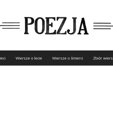
ieci
Wiersze o lecie
Wiersze o śmierci
Zbiór wier