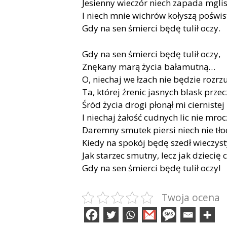
Jesienny wieczór niech zapada mglis
I niech mnie wichrów kołyszą poświs
Gdy na sen śmierci będę tulił oczy.
Gdy na sen śmierci będę tulił oczy,
Znękany marą życia bałamutną…
O, niechaj we łzach nie będzie rozrz
Ta, której źrenic jasnych blask przec
Śród życia drogi płonął mi ciernistej
I niechaj żałość cudnych lic nie mro
Daremny smutek piersi niech nie tło
Kiedy na spokój będę szedł wieczyst
Jak starzec smutny, lecz jak dziecię 
Gdy na sen śmierci będę tulił oczy!
Twoja ocena