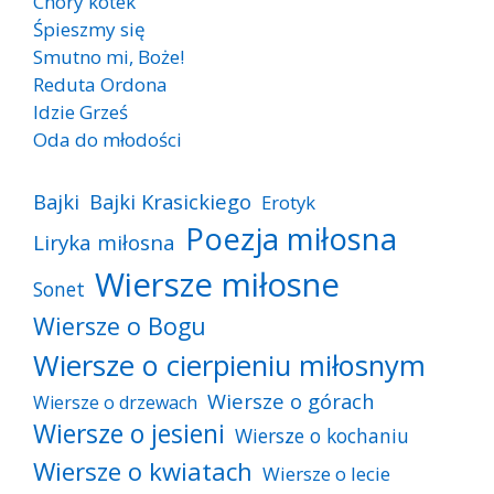
Chory kotek
Śpieszmy się
Smutno mi, Boże!
Reduta Ordona
Idzie Grześ
Oda do młodości
Bajki
Bajki Krasickiego
Erotyk
Poezja miłosna
Liryka miłosna
Wiersze miłosne
Sonet
Wiersze o Bogu
Wiersze o cierpieniu miłosnym
Wiersze o górach
Wiersze o drzewach
Wiersze o jesieni
Wiersze o kochaniu
Wiersze o kwiatach
Wiersze o lecie