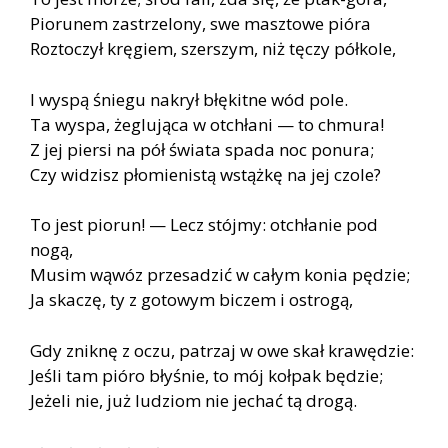
Piorunem zastrzelony, swe masztowe pióra
Roztoczył kręgiem, szerszym, niż tęczy półkole,
I wyspą śniegu nakrył błękitne wód pole.
Ta wyspa, żeglująca w otchłani — to chmura!
Z jej piersi na pół świata spada noc ponura;
Czy widzisz płomienistą wstążkę na jej czole?
To jest piorun! — Lecz stójmy: otchłanie pod
nogą,
Musim wąwóz przesadzić w całym konia pędzie;
Ja skaczę, ty z gotowym biczem i ostrogą,
Gdy zniknę z oczu, patrzaj w owe skał krawędzie:
Jeśli tam pióro błyśnie, to mój kołpak będzie;
Jeżeli nie, już ludziom nie jechać tą drogą.