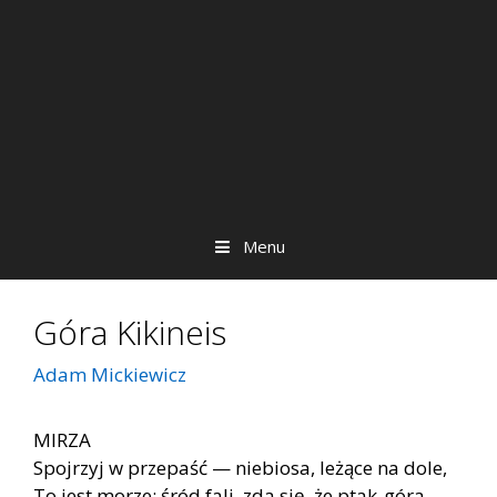
Menu
Góra Kikineis
Adam Mickiewicz
MIRZA
Spojrzyj w przepaść — niebiosa, leżące na dole,
To jest morze; śród fali, zda się, że ptak-góra,