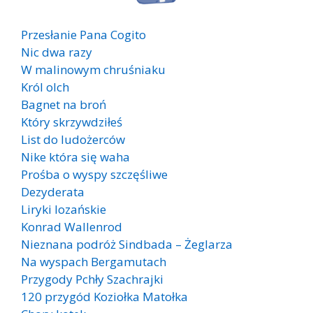
Przesłanie Pana Cogito
Nic dwa razy
W malinowym chruśniaku
Król olch
Bagnet na broń
Który skrzywdziłeś
List do ludożerców
Nike która się waha
Prośba o wyspy szczęśliwe
Dezyderata
Liryki lozańskie
Konrad Wallenrod
Nieznana podróż Sindbada – Żeglarza
Na wyspach Bergamutach
Przygody Pchły Szachrajki
120 przygód Koziołka Matołka