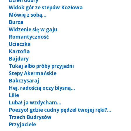
Dzień dobry
Widok gór ze stepów Kozłowa
Mówię z sobą…
Burza
Widzenie się w gaju
Romantyczność
Ucieczka
Kartofla
Bajdary
Tukaj albo próby przyjaźni
Stepy Akermańskie
Bakczysaraj
Hej, radością oczy błysną…
Lilie
Luba! ja wzdycham…
Poezyo! gdzie cudny pędzel twojej ręki?…
Trzech Budrysów
Przyjaciele