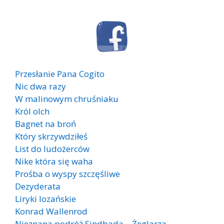
Przesłanie Pana Cogito
Nic dwa razy
W malinowym chruśniaku
Król olch
Bagnet na broń
Który skrzywdziłeś
List do ludożerców
Nike która się waha
Prośba o wyspy szczęśliwe
Dezyderata
Liryki lozańskie
Konrad Wallenrod
Nieznana podróż Sindbada – Żeglarza