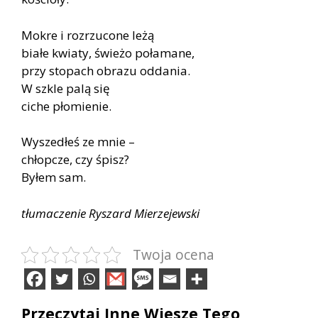
Mokre i rozrzucone leżą
białe kwiaty, świeżo połamane,
przy stopach obrazu oddania.
W szkle palą się
ciche płomienie.
Wyszedłeś ze mnie –
chłopcze, czy śpisz?
Byłem sam.
tłumaczenie Ryszard Mierzejewski
Twoja ocena
Przeczytaj Inne Wiesze Tego