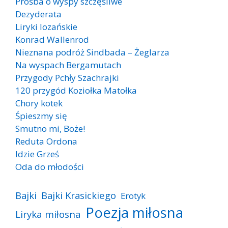
Prośba o wyspy szczęśliwe
Dezyderata
Liryki lozańskie
Konrad Wallenrod
Nieznana podróż Sindbada – Żeglarza
Na wyspach Bergamutach
Przygody Pchły Szachrajki
120 przygód Koziołka Matołka
Chory kotek
Śpieszmy się
Smutno mi, Boże!
Reduta Ordona
Idzie Grześ
Oda do młodości
Bajki
Bajki Krasickiego
Erotyk
Poezja miłosna
Liryka miłosna