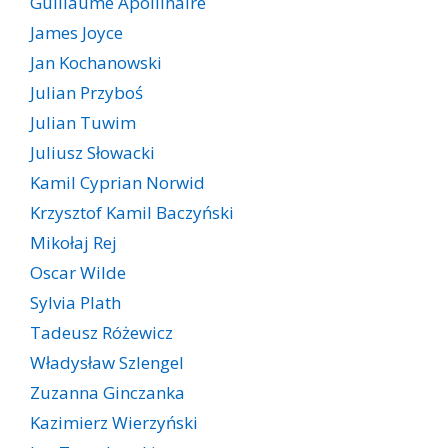
Guillaume Apollinaire
James Joyce
Jan Kochanowski
Julian Przyboś
Julian Tuwim
Juliusz Słowacki
Kamil Cyprian Norwid
Krzysztof Kamil Baczyński
Mikołaj Rej
Oscar Wilde
Sylvia Plath
Tadeusz Różewicz
Władysław Szlengel
Zuzanna Ginczanka
Kazimierz Wierzyński