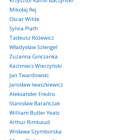
Krzysztof Kamil Baczyński
Mikołaj Rej
Oscar Wilde
Sylvia Plath
Tadeusz Różewicz
Władysław Szlengel
Zuzanna Ginczanka
Kazimierz Wierzyński
Jan Twardowski
Jarosław Iwaszkiewicz
Aleksander Fredro
Stanisław Barańczak
William Butler Yeats
Arthur Rimbaud
Wisława Szymborska