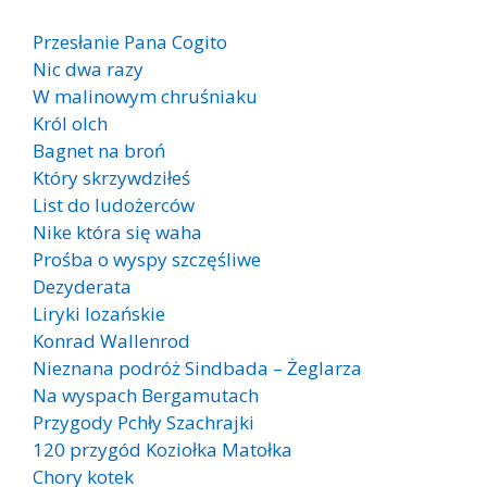
Przesłanie Pana Cogito
Nic dwa razy
W malinowym chruśniaku
Król olch
Bagnet na broń
Który skrzywdziłeś
List do ludożerców
Nike która się waha
Prośba o wyspy szczęśliwe
Dezyderata
Liryki lozańskie
Konrad Wallenrod
Nieznana podróż Sindbada – Żeglarza
Na wyspach Bergamutach
Przygody Pchły Szachrajki
120 przygód Koziołka Matołka
Chory kotek