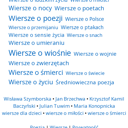
Wiersze o nocy
Wiersze o poetach
Wiersze o poezji
Wiersze o Polsce
Wiersze o ptakach
Wiersze o przemijaniu
Wiersze o sensie życia
Wiersze o snach
Wiersze o umieraniu
Wiersze o wiośnie
Wiersze o wojnie
Wiersze o zwierzętach
Wiersze o śmierci
Wiersze o świecie
Wiersze o życiu
Średniowieczna poezja
Wisława Szymborska
•
Jan Brzechwa
•
Krzysztof Kamil
Baczyński
•
Julian Tuwim
•
Maria Konopnicka
wiersze dla dzieci
•
wiersze o miłości
•
wiersze o śmierci
Poezja
|
Wiersze
|
Prywatność