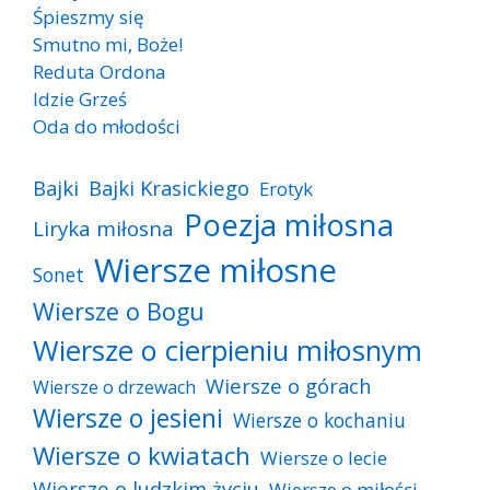
Śpieszmy się
Smutno mi, Boże!
Reduta Ordona
Idzie Grześ
Oda do młodości
Bajki
Bajki Krasickiego
Erotyk
Poezja miłosna
Liryka miłosna
Wiersze miłosne
Sonet
Wiersze o Bogu
Wiersze o cierpieniu miłosnym
Wiersze o górach
Wiersze o drzewach
Wiersze o jesieni
Wiersze o kochaniu
Wiersze o kwiatach
Wiersze o lecie
Wiersze o ludzkim życiu
Wiersze o miłości