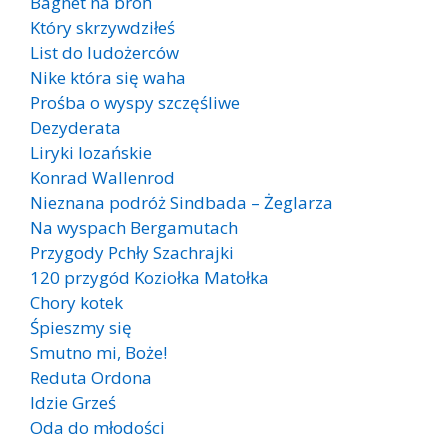
Bagnet na broń
Który skrzywdziłeś
List do ludożerców
Nike która się waha
Prośba o wyspy szczęśliwe
Dezyderata
Liryki lozańskie
Konrad Wallenrod
Nieznana podróż Sindbada – Żeglarza
Na wyspach Bergamutach
Przygody Pchły Szachrajki
120 przygód Koziołka Matołka
Chory kotek
Śpieszmy się
Smutno mi, Boże!
Reduta Ordona
Idzie Grześ
Oda do młodości