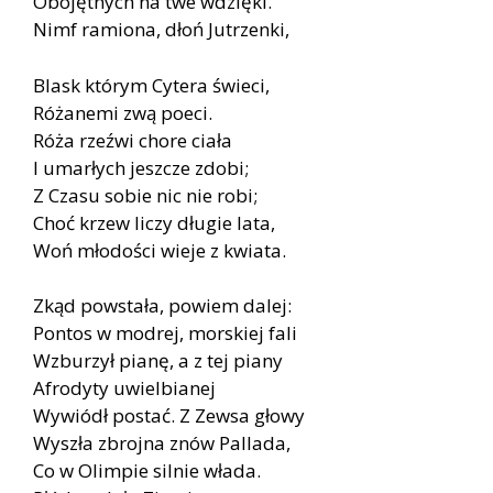
Obojętnych na twe wdzięki.
Nimf ramiona, dłoń Jutrzenki,
Blask którym Cytera świeci,
Różanemi zwą poeci.
Róża rzeźwi chore ciała
I umarłych jeszcze zdobi;
Z Czasu sobie nic nie robi;
Choć krzew liczy długie lata,
Woń młodości wieje z kwiata.
Zkąd powstała, powiem dalej:
Pontos w modrej, morskiej fali
Wzburzył pianę, a z tej piany
Afrodyty uwielbianej
Wywiódł postać. Z Zewsa głowy
Wyszła zbrojna znów Pallada,
Co w Olimpie silnie włada.