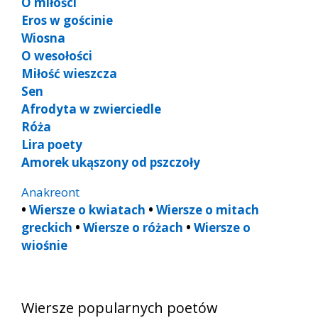
O miłości
Eros w gościnie
Wiosna
O wesołości
Miłość wieszcza
Sen
Afrodyta w zwierciedle
Róża
Lira poety
Amorek ukąszony od pszczoły
Anakreont
•
Wiersze o kwiatach
•
Wiersze o mitach
greckich
•
Wiersze o różach
•
Wiersze o
wiośnie
Wiersze popularnych poetów