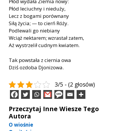
Płód wydała Ziemia nowy:
Płód leciuchny i nieduży,
Lecz z bogami porównany
Siłą życia; — to cierń Róży.
Podlewali go niebiany
Wciąż nektarem; wzrastał zatem,
Aż wystrzelił cudnym kwiatem.
Tak powstała z ciernia owa
Dziś ozdoba Djonizowa.
3/5 - (2 głosów)
Przeczytaj Inne Wiesze Tego
Autora
O wiośnie