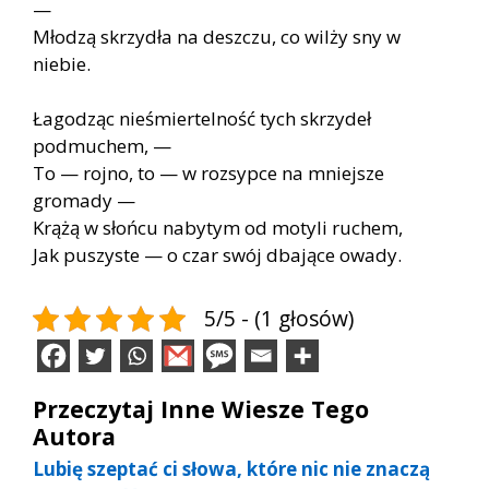
—
Młodzą skrzydła na deszczu, co wilży sny w
niebie.
Łagodząc nieśmiertelność tych skrzydeł
podmuchem, —
To — rojno, to — w rozsypce na mniejsze
gromady —
Krążą w słońcu nabytym od motyli ruchem,
Jak puszyste — o czar swój dbające owady.
5/5 - (1 głosów)
Przeczytaj Inne Wiesze Tego
Autora
Lubię szeptać ci słowa, które nic nie znaczą