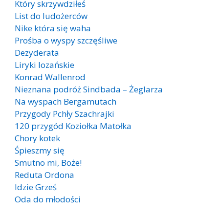
Który skrzywdziłeś
List do ludożerców
Nike która się waha
Prośba o wyspy szczęśliwe
Dezyderata
Liryki lozańskie
Konrad Wallenrod
Nieznana podróż Sindbada – Żeglarza
Na wyspach Bergamutach
Przygody Pchły Szachrajki
120 przygód Koziołka Matołka
Chory kotek
Śpieszmy się
Smutno mi, Boże!
Reduta Ordona
Idzie Grześ
Oda do młodości