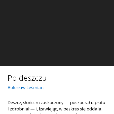
Po deszczu
Bolesław Leśmian
Deszcz, słońcem zaskoczony — poszperał u płotu
I zdrobniał — i, łzawiejąc, w bezkres się oddala.