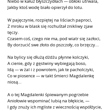
Niebo w kałuż błyszczydłach — obłoki utrwala,
Jakby ktoś wodę biało opierzył do lotu.
W pajęczynie, rozpiętej na liściach paproci,
Z mroku w blask się rozhuśtał znikliwy zjaw
tęczy.
Czasem coś, czego nie ma, pod wiatr się zazłoci,
By dorzucić swe złoto do pszczoły, co brzęczy…
Na bylicy się dłużą dżdżu płynne kolczyki,
A cienie, gdy z gęstwiny wybiegają boso,
Idą — w żal i z powrotem, jak te pacholczyki,
Co w piosence — w takt śmierci Magdalenkę
niosą…
A o tej Magdalenki śpiewanym pogrzebie
Aniołowie wspominać lubią na błękicie, —
I gdy znuży ich mgliste z wiecznością współżycie,