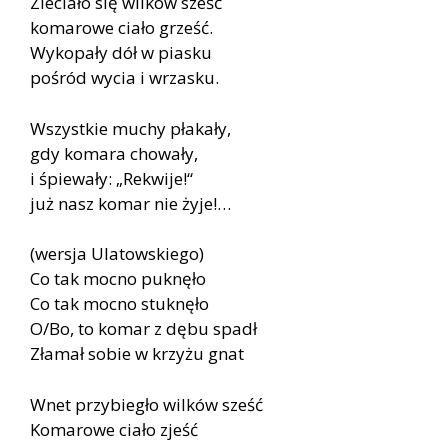
Zleciało się wilków sześć
komarowe ciało grześć.
Wykopały dół w piasku
pośród wycia i wrzasku.
Wszystkie muchy płakały,
gdy komara chowały,
i śpiewały: „Rekwije!“
już nasz komar nie żyje!…
(wersja Ulatowskiego)
Co tak mocno puknęło
Co tak mocno stuknęło
O/Bo, to komar z dębu spadł
Złamał sobie w krzyżu gnat
Wnet przybiegło wilków sześć
Komarowe ciało zjeść