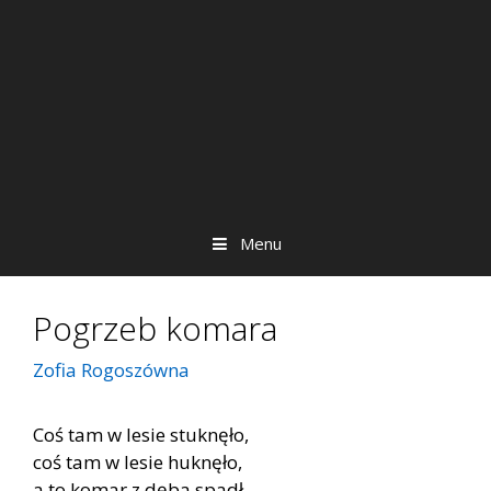
Menu
Pogrzeb komara
Zofia Rogoszówna
Coś tam w lesie stuknęło,
coś tam w lesie huknęło,
a to komar z dęba spadł,