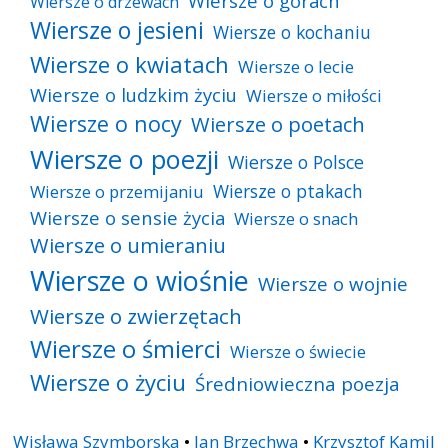
Wiersze o górach
Wiersze o drzewach
Wiersze o jesieni
Wiersze o kochaniu
Wiersze o kwiatach
Wiersze o lecie
Wiersze o ludzkim życiu
Wiersze o miłości
Wiersze o nocy
Wiersze o poetach
Wiersze o poezji
Wiersze o Polsce
Wiersze o ptakach
Wiersze o przemijaniu
Wiersze o sensie życia
Wiersze o snach
Wiersze o umieraniu
Wiersze o wiośnie
Wiersze o wojnie
Wiersze o zwierzętach
Wiersze o śmierci
Wiersze o świecie
Wiersze o życiu
Średniowieczna poezja
Wisława Szymborska
•
Jan Brzechwa
•
Krzysztof Kamil