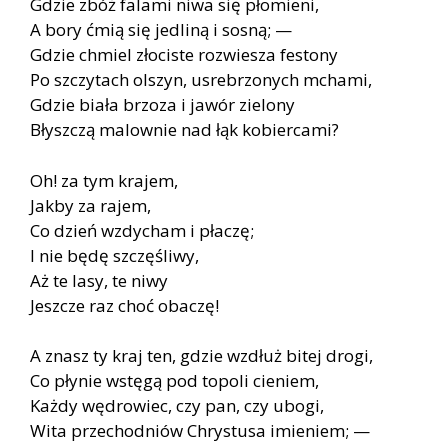
Gdzie zbóż falami niwa się płomieni,
A bory ćmią się jedliną i sosną; —
Gdzie chmiel złociste rozwiesza festony
Po szczytach olszyn, usrebrzonych mchami,
Gdzie biała brzoza i jawór zielony
Błyszczą malownie nad łąk kobiercami?
Oh! za tym krajem,
Jakby za rajem,
Co dzień wzdycham i płaczę;
I nie będę szczęśliwy,
Aż te lasy, te niwy
Jeszcze raz choć obaczę!
A znasz ty kraj ten, gdzie wzdłuż bitej drogi,
Co płynie wstęgą pod topoli cieniem,
Każdy wędrowiec, czy pan, czy ubogi,
Wita przechodniów Chrystusa imieniem; —