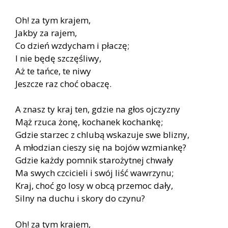
Oh! za tym krajem,
Jakby za rajem,
Co dzień wzdycham i płaczę;
I nie będę szczęśliwy,
Aż te tańce, te niwy
Jeszcze raz choć obaczę.
A znasz ty kraj ten, gdzie na głos ojczyzny
Mąż rzuca żonę, kochanek kochankę;
Gdzie starzec z chlubą wskazuje swe blizny,
A młodzian cieszy się na bojów wzmiankę?
Gdzie każdy pomnik starożytnej chwały
Ma swych czcicieli i swój liść wawrzynu;
Kraj, choć go losy w obcą przemoc dały,
Silny na duchu i skory do czynu?
Oh! za tym krajem,