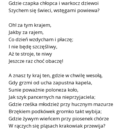
Gdzie czapka chłopca i warkocz dziewoi
Szychem się świeci, wstęgami powiewa?
Oh! za tym krajem,
Jakby za rajem,
Co dzień wzdycham i płaczę;
I nie będę szczęśliwy,
Aż te stroje, te niwy
Jeszcze raz choć obaczę!
A znasz ty kraj ten, gdzie w chwilę wesołą,
Gdy grzmi od ucha zapustna kapela,
Sunie poważnie poloneza koło,
Jak szyk pancernych na nieprzyjaciela;
Gdzie rześka młodzież przy hucznym mazurze
Brzękiem podkówek gromko takt wybija;
Gdzie żywym wieńcem przy piosenek chórze
W rączych się pląsach krakowiak przewija?