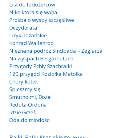
List do ludożerców
Nike która się waha
Prośba o wyspy szczęśliwe
Dezyderata
Liryki lozańskie
Konrad Wallenrod
Nieznana podróż Sindbada – Żeglarza
Na wyspach Bergamutach
Przygody Pchły Szachrajki
120 przygód Koziołka Matołka
Chory kotek
Śpieszmy się
Smutno mi, Boże!
Reduta Ordona
Idzie Grześ
Oda do młodości
Bajki
Bajki Krasickiego
Erotyk