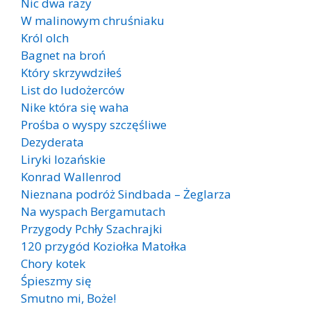
Nic dwa razy
W malinowym chruśniaku
Król olch
Bagnet na broń
Który skrzywdziłeś
List do ludożerców
Nike która się waha
Prośba o wyspy szczęśliwe
Dezyderata
Liryki lozańskie
Konrad Wallenrod
Nieznana podróż Sindbada – Żeglarza
Na wyspach Bergamutach
Przygody Pchły Szachrajki
120 przygód Koziołka Matołka
Chory kotek
Śpieszmy się
Smutno mi, Boże!