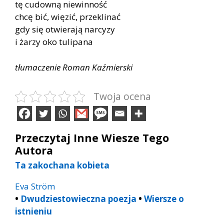
tę cudowną niewinność
chcę bić, więzić, przeklinać
gdy się otwierają narcyzy
i żarzy oko tulipana
tłumaczenie Roman Kaźmierski
Twoja ocena
Przeczytaj Inne Wiesze Tego
Autora
Ta zakochana kobieta
Eva Ström
•
Dwudziestowieczna poezja
•
Wiersze o
istnieniu