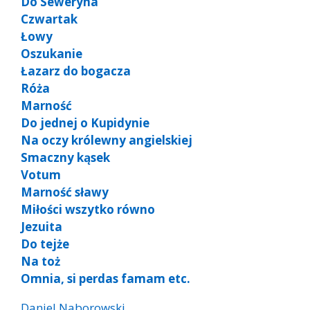
Do Seweryna
Czwartak
Łowy
Oszukanie
Łazarz do bogacza
Róża
Marność
Do jednej o Kupidynie
Na oczy królewny angielskiej
Smaczny kąsek
Votum
Marność sławy
Miłości wszytko równo
Jezuita
Do tejże
Na toż
Omnia, si perdas famam etc.
Daniel Naborowski