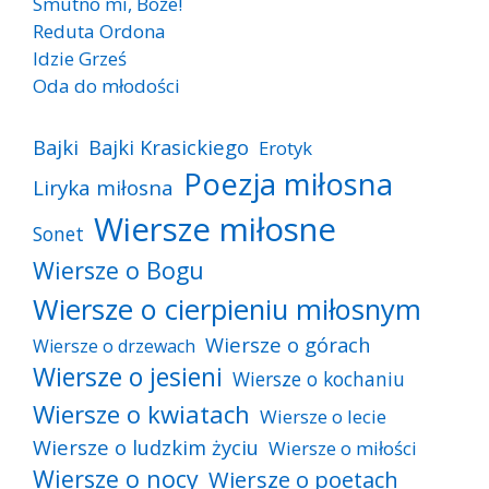
Smutno mi, Boże!
Reduta Ordona
Idzie Grześ
Oda do młodości
Bajki
Bajki Krasickiego
Erotyk
Poezja miłosna
Liryka miłosna
Wiersze miłosne
Sonet
Wiersze o Bogu
Wiersze o cierpieniu miłosnym
Wiersze o górach
Wiersze o drzewach
Wiersze o jesieni
Wiersze o kochaniu
Wiersze o kwiatach
Wiersze o lecie
Wiersze o ludzkim życiu
Wiersze o miłości
Wiersze o nocy
Wiersze o poetach