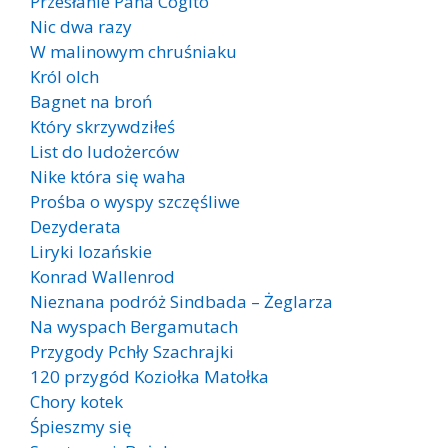
Przesłanie Pana Cogito
Nic dwa razy
W malinowym chruśniaku
Król olch
Bagnet na broń
Który skrzywdziłeś
List do ludożerców
Nike która się waha
Prośba o wyspy szczęśliwe
Dezyderata
Liryki lozańskie
Konrad Wallenrod
Nieznana podróż Sindbada – Żeglarza
Na wyspach Bergamutach
Przygody Pchły Szachrajki
120 przygód Koziołka Matołka
Chory kotek
Śpieszmy się