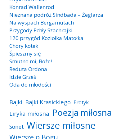
Konrad Wallenrod
Nieznana podróż Sindbada – Żeglarza
Na wyspach Bergamutach
Przygody Pchły Szachrajki
120 przygód Koziołka Matołka
Chory kotek
Śpieszmy się
Smutno mi, Boże!
Reduta Ordona
Idzie Grześ
Oda do młodości
Bajki
Bajki Krasickiego
Erotyk
Poezja miłosna
Liryka miłosna
Wiersze miłosne
Sonet
Wiersze o Bogu