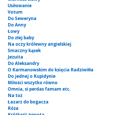
Usiłowanie
Votum
Do Seweryna
Do Anny
Łowy
Do złej baby
Na oczy królewny angielskiej
Smaczny kąsek
Jezuita
Do Aleksandry
O Karmanowskim do księcia Radziwiłła
Do jednej o Kupidynie
Miłości wszytko równo
Omnia, si perdas famam etc.
Na toż
Łazarz do bogacza
Róża
Krótkość żywota