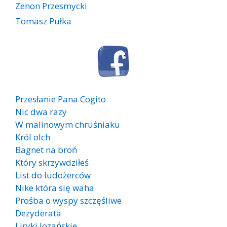
Zenon Przesmycki
Tomasz Pułka
Przesłanie Pana Cogito
Nic dwa razy
W malinowym chruśniaku
Król olch
Bagnet na broń
Który skrzywdziłeś
List do ludożerców
Nike która się waha
Prośba o wyspy szczęśliwe
Dezyderata
Liryki lozańskie