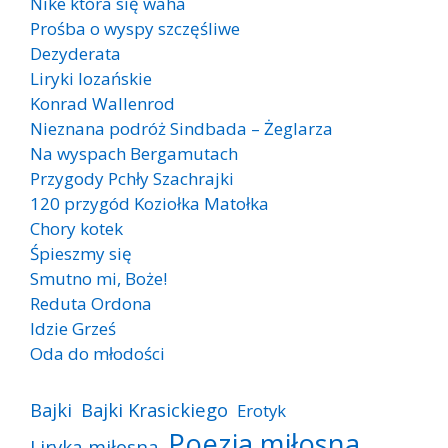
Nike która się waha
Prośba o wyspy szczęśliwe
Dezyderata
Liryki lozańskie
Konrad Wallenrod
Nieznana podróż Sindbada – Żeglarza
Na wyspach Bergamutach
Przygody Pchły Szachrajki
120 przygód Koziołka Matołka
Chory kotek
Śpieszmy się
Smutno mi, Boże!
Reduta Ordona
Idzie Grześ
Oda do młodości
Bajki
Bajki Krasickiego
Erotyk
Poezja miłosna
Liryka miłosna