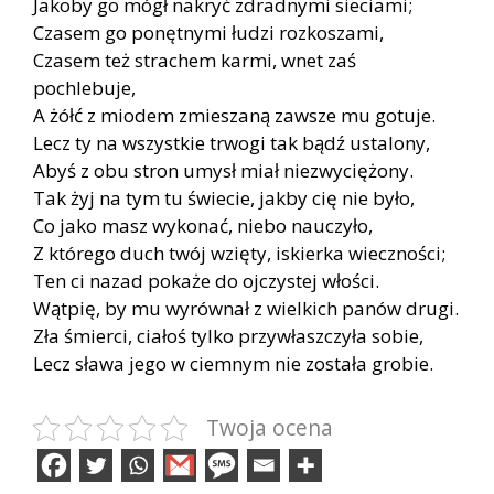
Jakoby go mógł nakryć zdradnymi sieciami;
Czasem go ponętnymi łudzi rozkoszami,
Czasem też strachem karmi, wnet zaś
pochlebuje,
A żółć z miodem zmieszaną zawsze mu gotuje.
Lecz ty na wszystkie trwogi tak bądź ustalony,
Abyś z obu stron umysł miał niezwyciężony.
Tak żyj na tym tu świecie, jakby cię nie było,
Co jako masz wykonać, niebo nauczyło,
Z którego duch twój wzięty, iskierka wieczności;
Ten ci nazad pokaże do ojczystej włości.
Wątpię, by mu wyrównał z wielkich panów drugi.
Zła śmierci, ciałoś tylko przywłaszczyła sobie,
Lecz sława jego w ciemnym nie została grobie.
Twoja ocena