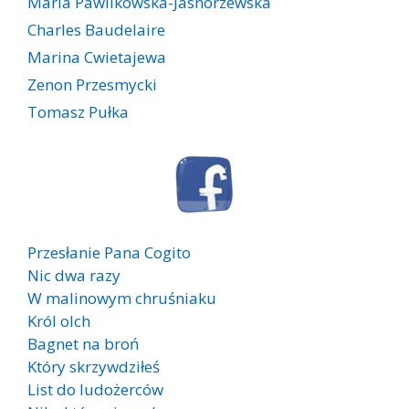
Maria Pawlikowska-Jasnorzewska
Charles Baudelaire
Marina Cwietajewa
Zenon Przesmycki
Tomasz Pułka
Przesłanie Pana Cogito
Nic dwa razy
W malinowym chruśniaku
Król olch
Bagnet na broń
Który skrzywdziłeś
List do ludożerców