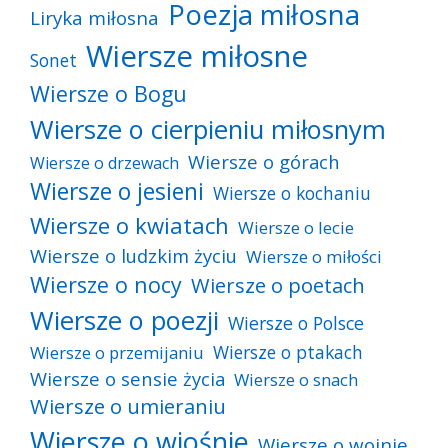
Poezja miłosna
Liryka miłosna
Wiersze miłosne
Sonet
Wiersze o Bogu
Wiersze o cierpieniu miłosnym
Wiersze o górach
Wiersze o drzewach
Wiersze o jesieni
Wiersze o kochaniu
Wiersze o kwiatach
Wiersze o lecie
Wiersze o ludzkim życiu
Wiersze o miłości
Wiersze o nocy
Wiersze o poetach
Wiersze o poezji
Wiersze o Polsce
Wiersze o ptakach
Wiersze o przemijaniu
Wiersze o sensie życia
Wiersze o snach
Wiersze o umieraniu
Wiersze o wiośnie
Wiersze o wojnie