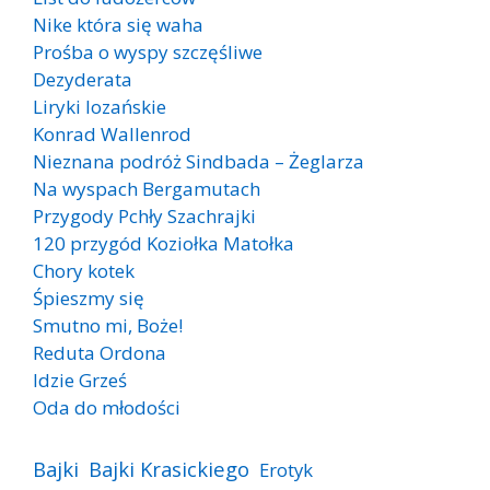
Nike która się waha
Prośba o wyspy szczęśliwe
Dezyderata
Liryki lozańskie
Konrad Wallenrod
Nieznana podróż Sindbada – Żeglarza
Na wyspach Bergamutach
Przygody Pchły Szachrajki
120 przygód Koziołka Matołka
Chory kotek
Śpieszmy się
Smutno mi, Boże!
Reduta Ordona
Idzie Grześ
Oda do młodości
Bajki
Bajki Krasickiego
Erotyk