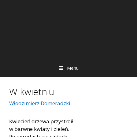
Menu
W kwietniu
Włodzimierz Domeradzki
Kwiecień drzewa przystroił
w barwne kwiaty i zieleń.
Po ogrodach, po sadach