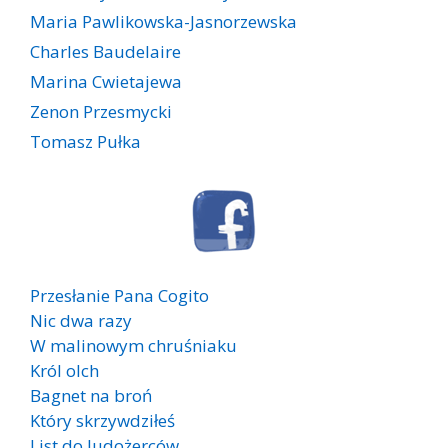
Maria Pawlikowska-Jasnorzewska
Charles Baudelaire
Marina Cwietajewa
Zenon Przesmycki
Tomasz Pułka
Przesłanie Pana Cogito
Nic dwa razy
W malinowym chruśniaku
Król olch
Bagnet na broń
Który skrzywdziłeś
List do ludożerców