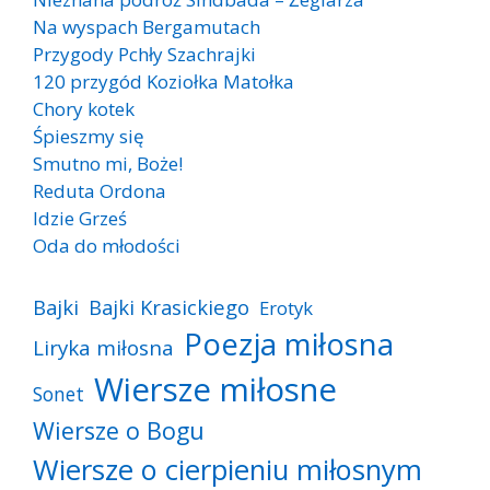
Na wyspach Bergamutach
Przygody Pchły Szachrajki
120 przygód Koziołka Matołka
Chory kotek
Śpieszmy się
Smutno mi, Boże!
Reduta Ordona
Idzie Grześ
Oda do młodości
Bajki
Bajki Krasickiego
Erotyk
Poezja miłosna
Liryka miłosna
Wiersze miłosne
Sonet
Wiersze o Bogu
Wiersze o cierpieniu miłosnym