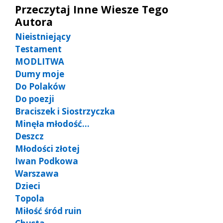
Przeczytaj Inne Wiesze Tego
Autora
Nieistniejący
Testament
MODLITWA
Dumy moje
Do Polaków
Do poezji
Braciszek i Siostrzyczka
Minęła młodość…
Deszcz
Młodości złotej
Iwan Podkowa
Warszawa
Dzieci
Topola
Miłość śród ruin