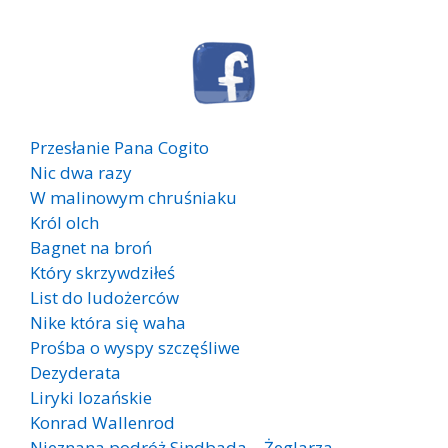
Przesłanie Pana Cogito
Nic dwa razy
W malinowym chruśniaku
Król olch
Bagnet na broń
Który skrzywdziłeś
List do ludożerców
Nike która się waha
Prośba o wyspy szczęśliwe
Dezyderata
Liryki lozańskie
Konrad Wallenrod
Nieznana podróż Sindbada – Żeglarza