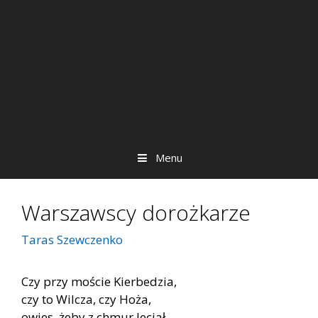
Menu
Warszawscy dorożkarze
Taras Szewczenko
Czy przy moście Kierbedzia,
czy to Wilcza, czy Hoża,
owies, żeby z chmur leciał,