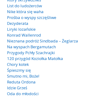
List do ludożerców
Nike która się waha
Prośba o wyspy szczęśliwe
Dezyderata
Liryki lozańskie
Konrad Wallenrod
Nieznana podróż Sindbada – Żeglarza
Na wyspach Bergamutach
Przygody Pchły Szachrajki
120 przygód Koziołka Matołka
Chory kotek
Śpieszmy się
Smutno mi, Boże!
Reduta Ordona
Idzie Grześ
Oda do młodości