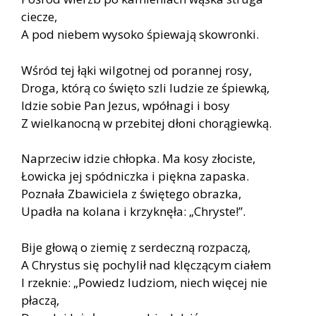
ciecze,
A pod niebem wysoko śpiewają skowronki.
Wśród tej łąki wilgotnej od porannej rosy,
Droga, którą co święto szli ludzie ze śpiewką,
Idzie sobie Pan Jezus, wpółnagi i bosy
Z wielkanocną w przebitej dłoni chorągiewką.
Naprzeciw idzie chłopka. Ma kosy złociste,
Łowicka jej spódniczka i piękna zapaska.
Poznała Zbawiciela z świętego obrazka,
Upadła na kolana i krzyknęła: „Chryste!”.
Bije głową o ziemię z serdeczną rozpaczą,
A Chrystus się pochylił nad klęczącym ciałem
I rzeknie: „Powiedz ludziom, niech więcej nie
płaczą,