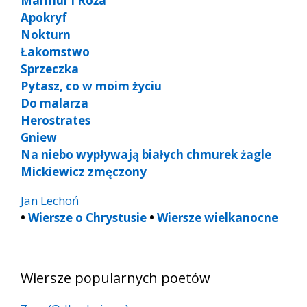
Marmur i Róża
Apokryf
Nokturn
Łakomstwo
Sprzeczka
Py­tasz, co w moim ży­ciu
Do malarza
Herostrates
Gniew
Na niebo wypływają białych chmurek żagle
Mickiewicz zmęczony
Jan Lechoń
•
Wiersze o Chrystusie
•
Wiersze wielkanocne
Wiersze popularnych poetów