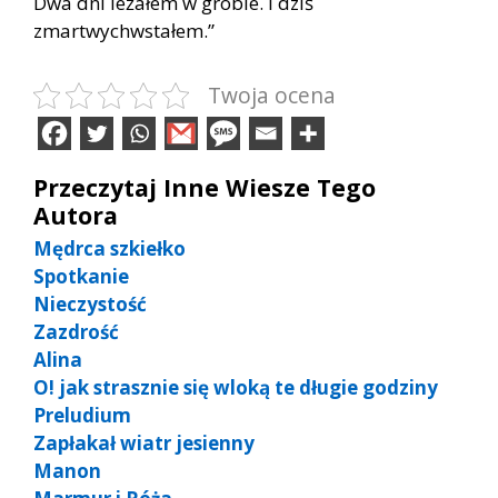
Dwa dni leżałem w grobie. I dziś
zmartwychwstałem.”
Twoja ocena
Przeczytaj Inne Wiesze Tego
Autora
Mędrca szkiełko
Spotkanie
Nieczystość
Zazdrość
Alina
O! jak strasznie się wloką te długie godziny
Preludium
Zapłakał wiatr jesienny
Manon