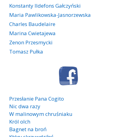
Konstanty Ildefons Gałczyński
Maria Pawlikowska-Jasnorzewska
Charles Baudelaire
Marina Cwietajewa
Zenon Przesmycki
Tomasz Pułka
Przesłanie Pana Cogito
Nic dwa razy
W malinowym chruśniaku
Król olch
Bagnet na broń
Który skrzywdziłeś