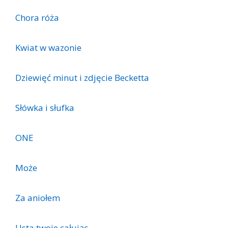
Chora róża
Kwiat w wazonie
Dziewięć minut i zdjęcie Becketta
Słówka i słufka
ONE
Może
Za aniołem
Usta twoje całując