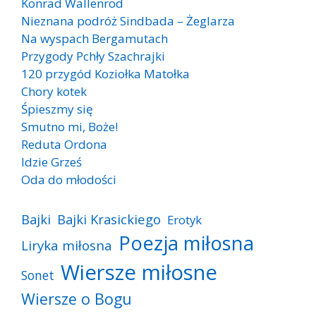
Konrad Wallenrod
Nieznana podróż Sindbada – Żeglarza
Na wyspach Bergamutach
Przygody Pchły Szachrajki
120 przygód Koziołka Matołka
Chory kotek
Śpieszmy się
Smutno mi, Boże!
Reduta Ordona
Idzie Grześ
Oda do młodości
Bajki
Bajki Krasickiego
Erotyk
Poezja miłosna
Liryka miłosna
Wiersze miłosne
Sonet
Wiersze o Bogu