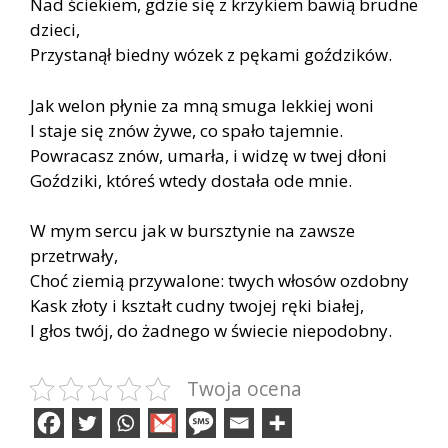
Nad ściekiem, gdzie się z krzykiem bawią brudne
dzieci,
Przystanął biedny wózek z pękami goździków.
Jak welon płynie za mną smuga lekkiej woni
I staje się znów żywe, co spało tajemnie.
Powracasz znów, umarła, i widzę w twej dłoni
Goździki, któreś wtedy dostała ode mnie.
W mym sercu jak w bursztynie na zawsze
przetrwały,
Choć ziemią przywalone: twych włosów ozdobny
Kask złoty i kształt cudny twojej ręki białej,
I głos twój, do żadnego w świecie niepodobny.
Twoja ocena