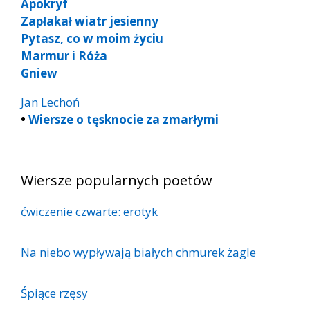
Apokryf
Zapłakał wiatr jesienny
Py­tasz, co w moim ży­ciu
Marmur i Róża
Gniew
Jan Lechoń
•
Wiersze o tęsknocie za zmarłymi
Wiersze popularnych poetów
ćwiczenie czwarte: erotyk
Na niebo wypływają białych chmurek żagle
Śpiące rzęsy