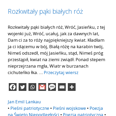
Rozkwitały pąki białych róż
Rozkwitały pąki białych róż, Wróć, Jasieńku, z tej
wojenki już, Wróć, ucałuj, jak za dawnych lat,
Dam ci za to róży najpiękniejszy kwiat. Kładłam
ja ci idącemu w bój, Białą różę na karabin twój,
Nimeś odszedł, mój Jasieńku, stąd, Nimeś próg
przestąpił, kwiat na ziemi zwiądł. Ponad stepem
nieprzejrzana mgła, Wiatr w burzanach
cichuteńko łka. …
Przeczytaj wiersz
Jan Emil Lankau
•
Pieśni patriotyczne
•
Pieśni wojskowe
•
Poezja
na Święto Niepodległości
•
Poezja patriotyczna
•