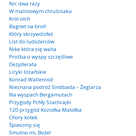
Nic dwa razy
W malinowym chruśniaku
Król olch
Bagnet na broń
Który skrzywdziłeś
List do ludożerców
Nike która się waha
Prośba o wyspy szczęśliwe
Dezyderata
Liryki lozańskie
Konrad Wallenrod
Nieznana podróż Sindbada – Żeglarza
Na wyspach Bergamutach
Przygody Pchły Szachrajki
120 przygód Koziołka Matołka
Chory kotek
Śpieszmy się
Smutno mi, Boże!