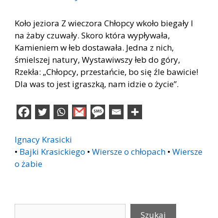
Koło jeziora Z wieczora Chłopcy wkoło biegały I
na żaby czuwały. Skoro która wypływała,
Kamieniem w łeb dostawała. Jedna z nich,
śmielszej natury, Wystawiwszy łeb do góry,
Rzekła: „Chłopcy, przestańcie, bo się źle bawicie!
Dla was to jest igraszką, nam idzie o życie”.
Ignacy Krasicki
•
Bajki Krasickiego
•
Wiersze o chłopach
•
Wiersze
o żabie
Szukaj
Szukaj