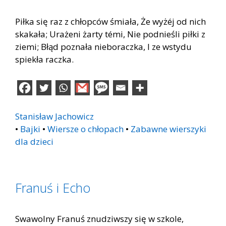
Piłka się raz z chłopców śmiała, Że wyżéj od nich
skakała; Urażeni żarty témi, Nie podnieśli piłki z
ziemi; Błąd poznała nieboraczka, I ze wstydu
spiekła raczka.
Stanisław Jachowicz
•
Bajki
•
Wiersze o chłopach
•
Zabawne wierszyki
dla dzieci
Franuś i Echo
Swawolny Franuś znudziwszy się w szkole,