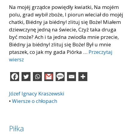
Na mojéj grządce powiędły kwiatki, Na mojém
polu, grad wybił zboże, I piorun wleciał do mojéj
chatki, Biédny ja biédny! zlituj się Boże! Miałem
dziewczynę jedną na świecie, Czyż taka druga
być może? Ach i ta jedna zwiodła mnie przecie,
Biédny ja biédny! zlituj się Boże! Był u mnie
ptaszek, co jak my gada Piórka …
Przeczytaj
wiersz
Józef Ignacy Kraszewski
•
Wiersze o chłopach
Piłka