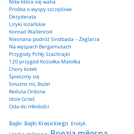
Nike która się waha
Prośba o wyspy szczęśliwe
Dezyderata
Liryki lozańskie
Konrad Wallenrod
Nieznana podróż Sindbada – Żeglarza
Na wyspach Bergamutach
Przygody Pchły Szachrajki
120 przygód Koziołka Matołka
Chory kotek
Śpieszmy się
Smutno mi, Boże!
Reduta Ordona
Idzie Grześ
Oda do młodości
Bajki
Bajki Krasickiego
Erotyk
Poezja miłosna