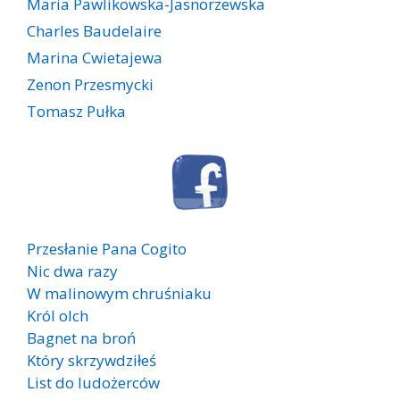
Maria Pawlikowska-Jasnorzewska
Charles Baudelaire
Marina Cwietajewa
Zenon Przesmycki
Tomasz Pułka
Przesłanie Pana Cogito
Nic dwa razy
W malinowym chruśniaku
Król olch
Bagnet na broń
Który skrzywdziłeś
List do ludożerców