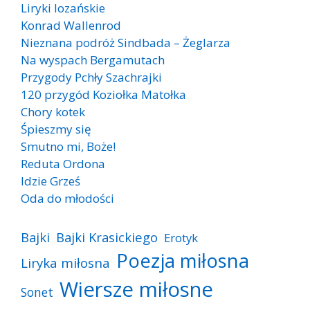
Liryki lozańskie
Konrad Wallenrod
Nieznana podróż Sindbada – Żeglarza
Na wyspach Bergamutach
Przygody Pchły Szachrajki
120 przygód Koziołka Matołka
Chory kotek
Śpieszmy się
Smutno mi, Boże!
Reduta Ordona
Idzie Grześ
Oda do młodości
Bajki
Bajki Krasickiego
Erotyk
Poezja miłosna
Liryka miłosna
Wiersze miłosne
Sonet