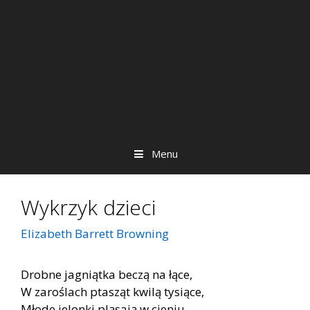
Menu
Wykrzyk dzieci
Elizabeth Barrett Browning
Drobne jagniątka beczą na łące,
W zaroślach ptasząt kwilą tysiące,
Młode jelonki pląsają w cieniu,