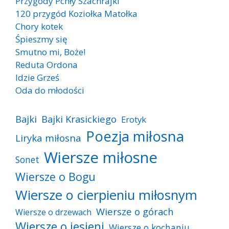
Przygody Pchły Szachrajki
120 przygód Koziołka Matołka
Chory kotek
Śpieszmy się
Smutno mi, Boże!
Reduta Ordona
Idzie Grześ
Oda do młodości
Bajki
Bajki Krasickiego
Erotyk
Poezja miłosna
Liryka miłosna
Wiersze miłosne
Sonet
Wiersze o Bogu
Wiersze o cierpieniu miłosnym
Wiersze o górach
Wiersze o drzewach
Wiersze o jesieni
Wiersze o kochaniu