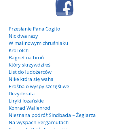
Przesłanie Pana Cogito
Nic dwa razy
W malinowym chruśniaku
Król olch
Bagnet na broń
Który skrzywdziłeś
List do ludożerców
Nike która się waha
Prośba o wyspy szczęśliwe
Dezyderata
Liryki lozańskie
Konrad Wallenrod
Nieznana podróż Sindbada – Żeglarza
Na wyspach Bergamutach