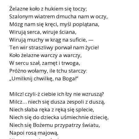
Żelazne koło z hukiem się toczy;
Szalonym wiatrem dmucha nam w oczy,
Mózg nam się kręci, myśl poplątana,
Wirują serca, wiruje ściana,
Wirują muchy w krąg na suficie, —
Ten wir straszliwy porwał nam życie!
Koło żelazne warczy a warczy,
W sercu szał, zamęt i trwoga,
Próżno wołamy, ile tchu starczy:
„Umilknij chwilkę, na Boga!”
Milcz! czyli-ż ciebie ich łzy nie wzruszą?
Milcz… niech się dusza zespoli z duszą,
Niech słaba ręka z ręką się splecie,
Niech się do dziecka uśmiechnie dziecię,
Niech się Bożemu przypatrzy światu,
Napoi rosą majową,