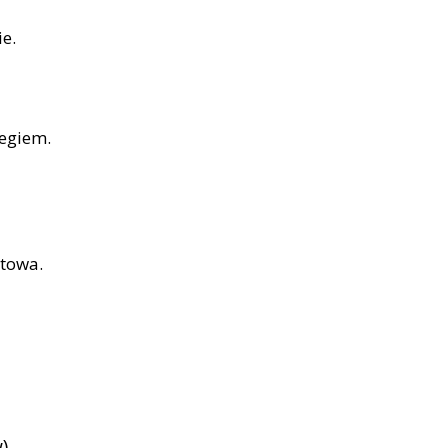
e.
iegiem.
otowa.
)