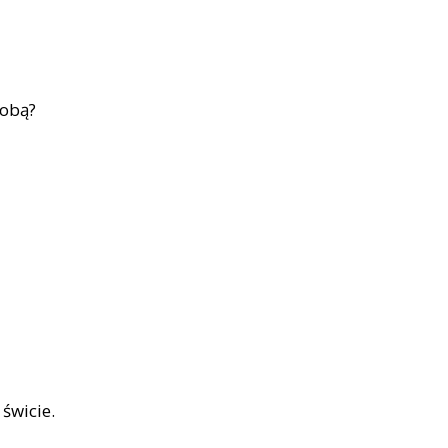
sobą?
a
świcie.