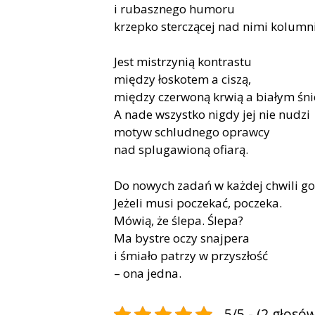
i rubasznego humoru
krzepko sterczącej nad nimi kolumni
Jest mistrzynią kontrastu
między łoskotem a ciszą,
między czerwoną krwią a białym śn
A nade wszystko nigdy jej nie nudzi
motyw schludnego oprawcy
nad splugawioną ofiarą.
Do nowych zadań w każdej chwili g
Jeżeli musi poczekać, poczeka.
Mówią, że ślepa. Ślepa?
Ma bystre oczy snajpera
i śmiało patrzy w przyszłość
– ona jedna.
5/5 - (2 głosów