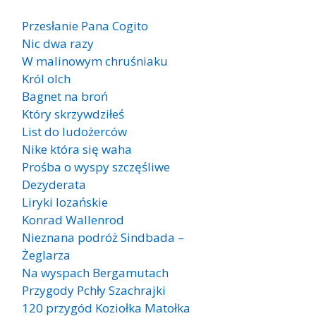
Przesłanie Pana Cogito
Nic dwa razy
W malinowym chruśniaku
Król olch
Bagnet na broń
Który skrzywdziłeś
List do ludożerców
Nike która się waha
Prośba o wyspy szczęśliwe
Dezyderata
Liryki lozańskie
Konrad Wallenrod
Nieznana podróż Sindbada –
Żeglarza
Na wyspach Bergamutach
Przygody Pchły Szachrajki
120 przygód Koziołka Matołka