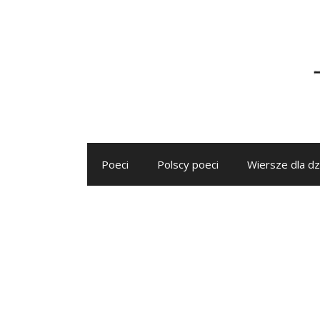
Przejdź
do
treści
Poeci
Polscy poeci
Wiersze dla dz