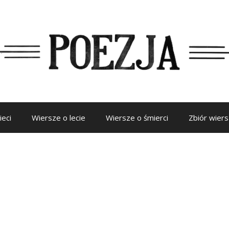
ieci
Wiersze o lecie
Wiersze o śmierci
Zbiór wier