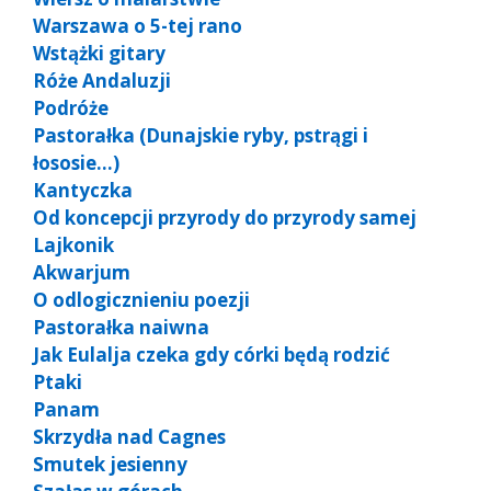
Warszawa o 5-tej rano
Wstążki gitary
Róże Andaluzji
Podróże
Pastorałka (Dunajskie ryby, pstrągi i
łososie…)
Kantyczka
Od koncepcji przyrody do przyrody samej
Lajkonik
Akwarjum
O odlogicznieniu poezji
Pastorałka naiwna
Jak Eulalja czeka gdy córki będą rodzić
Ptaki
Panam
Skrzydła nad Cagnes
Smutek jesienny