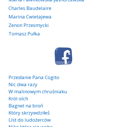
Charles Baudelaire
Marina Cwietajewa
Zenon Przesmycki
Tomasz Pułka
Przesłanie Pana Cogito
Nic dwa razy
W malinowym chruśniaku
Król olch
Bagnet na broń
Który skrzywdziłeś
List do ludożerców
Nike która się waha