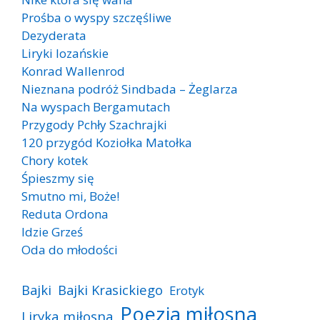
Prośba o wyspy szczęśliwe
Dezyderata
Liryki lozańskie
Konrad Wallenrod
Nieznana podróż Sindbada – Żeglarza
Na wyspach Bergamutach
Przygody Pchły Szachrajki
120 przygód Koziołka Matołka
Chory kotek
Śpieszmy się
Smutno mi, Boże!
Reduta Ordona
Idzie Grześ
Oda do młodości
Bajki
Bajki Krasickiego
Erotyk
Poezja miłosna
Liryka miłosna