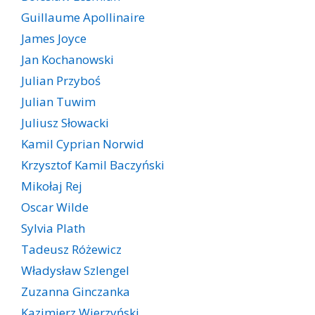
Guillaume Apollinaire
James Joyce
Jan Kochanowski
Julian Przyboś
Julian Tuwim
Juliusz Słowacki
Kamil Cyprian Norwid
Krzysztof Kamil Baczyński
Mikołaj Rej
Oscar Wilde
Sylvia Plath
Tadeusz Różewicz
Władysław Szlengel
Zuzanna Ginczanka
Kazimierz Wierzyński