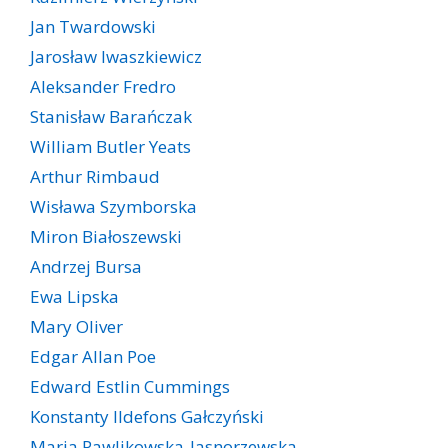
Jan Twardowski
Jarosław Iwaszkiewicz
Aleksander Fredro
Stanisław Barańczak
William Butler Yeats
Arthur Rimbaud
Wisława Szymborska
Miron Białoszewski
Andrzej Bursa
Ewa Lipska
Mary Oliver
Edgar Allan Poe
Edward Estlin Cummings
Konstanty Ildefons Gałczyński
Maria Pawlikowska-Jasnorzewska