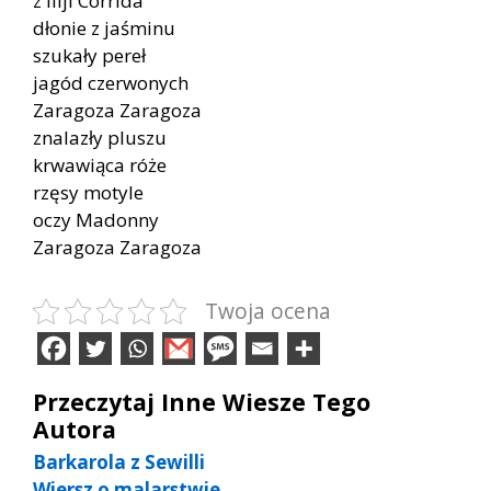
z lilji Corrida
dłonie z jaśminu
szukały pereł
jagód czerwonych
Zaragoza Zaragoza
znalazły pluszu
krwawiąca róże
rzęsy motyle
oczy Madonny
Zaragoza Zaragoza
Twoja ocena
Przeczytaj Inne Wiesze Tego
Autora
Barkarola z Sewilli
Wiersz o malarstwie