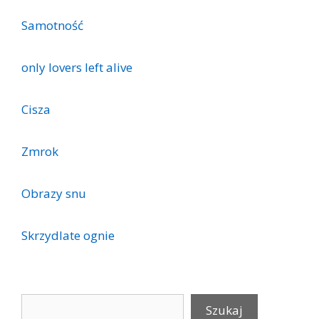
Samotność
only lovers left alive
Cisza
Zmrok
Obrazy snu
Skrzydlate ognie
Szukaj
Szukaj