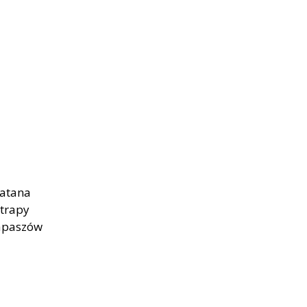
zatana
trapy
 apaszów