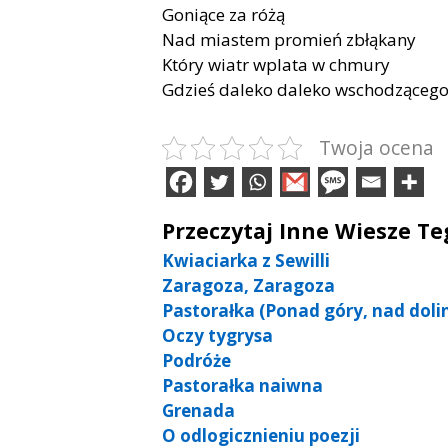
Goniące za różą
Nad miastem promień zbłąkany
Który wiatr wplata w chmury
Gdzieś daleko daleko wschodzącego
Twoja ocena
Przeczytaj Inne Wiesze T
Kwiaciarka z Sewilli
Zaragoza, Zaragoza
Pastorałka (Ponad góry, nad doli
Oczy tygrysa
Podróże
Pastorałka naiwna
Grenada
O odlogicznieniu poezji