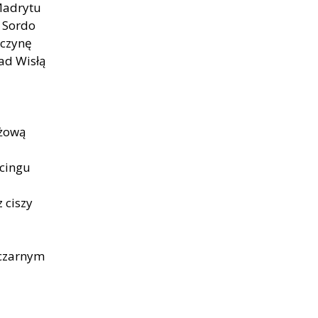
Madrytu
 Sordo
wczynę
ad Wisłą
óżową
cingu
 ciszy
 czarnym