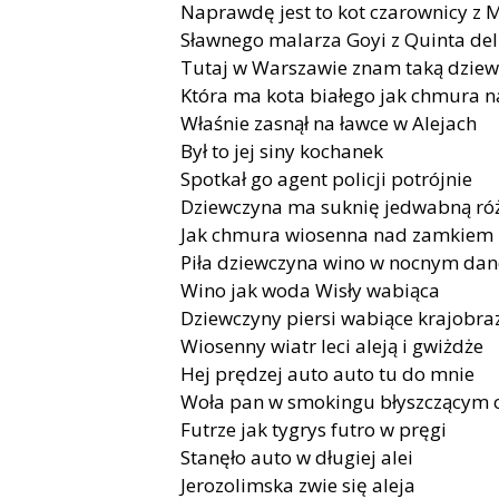
Naprawdę jest to kot czarownicy z 
Sławnego malarza Goyi z Quinta del
Tutaj w Warszawie znam taką dzie
Która ma kota białego jak chmura n
Właśnie zasnął na ławce w Alejach
Był to jej siny kochanek
Spotkał go agent policji potrójnie
Dziewczyna ma suknię jedwabną r
Jak chmura wiosenna nad zamkiem
Piła dziewczyna wino w nocnym dan
Wino jak woda Wisły wabiąca
Dziewczyny piersi wabiące krajobraz
Wiosenny wiatr leci aleją i gwiżdże
Hej prędzej auto auto tu do mnie
Woła pan w smokingu błyszczącym
Futrze jak tygrys futro w pręgi
Stanęło auto w długiej alei
Jerozolimska zwie się aleja