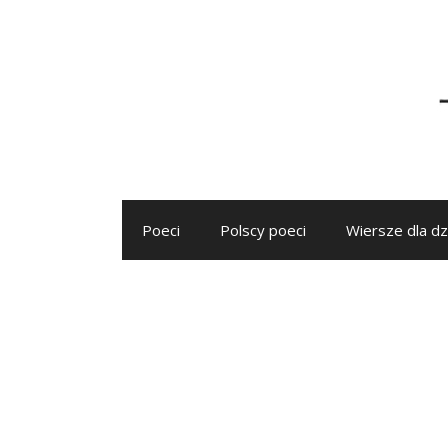
Przejdź
do
treści
Poeci
Polscy poeci
Wiersze dla dz