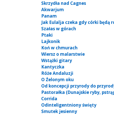
Skrzydła nad Cagnes
Akwarjum
Panam
Jak Eulalja czeka gdy córki będą r
Szałas w górach
Ptaki
Lajkonik
Koń w chmurach
Wiersz o malarstwie
Wstążki gitary
Kantyczka
Róże Andaluzji
O Źelonym oku
Od koncepcji przyrody do przyro
Pastorałka (Dunajskie ryby, pstrąg
Corrida
Odinteligentniony święty
Smutek jesienny