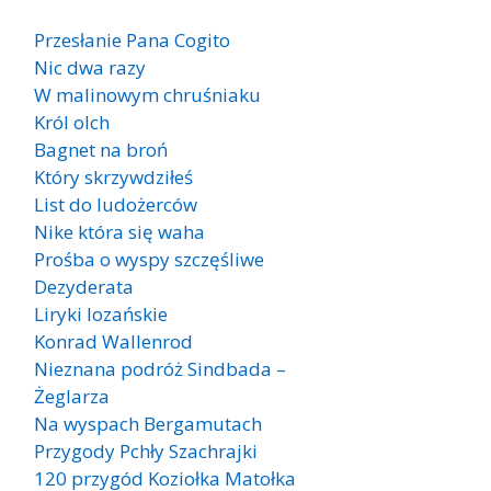
Przesłanie Pana Cogito
Nic dwa razy
W malinowym chruśniaku
Król olch
Bagnet na broń
Który skrzywdziłeś
List do ludożerców
Nike która się waha
Prośba o wyspy szczęśliwe
Dezyderata
Liryki lozańskie
Konrad Wallenrod
Nieznana podróż Sindbada –
Żeglarza
Na wyspach Bergamutach
Przygody Pchły Szachrajki
120 przygód Koziołka Matołka