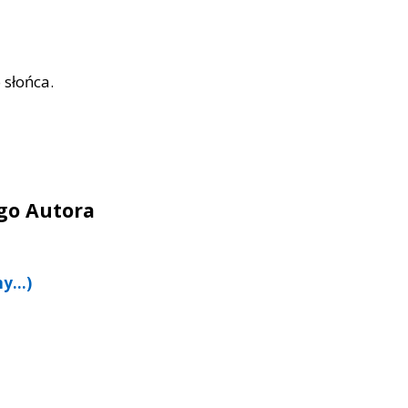
 słońca.
ego Autora
ny…)