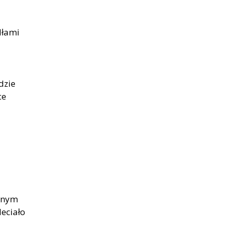
dłami
dzie
ce
ennym
leciało