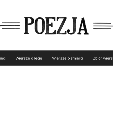
ieci
Wiersze o lecie
Wiersze o śmierci
Zbiór wier