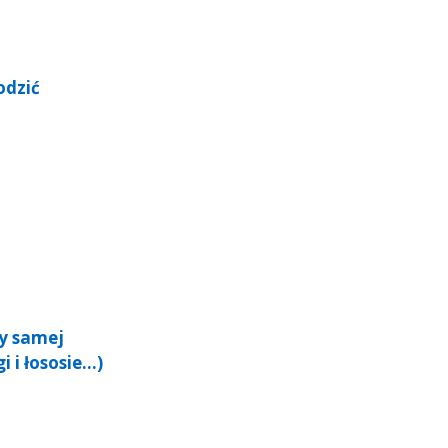
odzić
dy samej
i i łososie…)