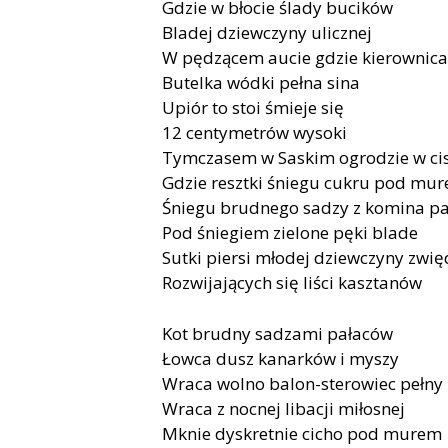
Gdzie w błocie ślady bucików
Bladej dziewczyny ulicznej
W pędzącem aucie gdzie kierownica
Butelka wódki pełna sina
Upiór to stoi śmieje się
12 centymetrów wysoki
Tymczasem w Saskim ogrodzie w ci
Gdzie resztki śniegu cukru pod mu
Śniegu brudnego sadzy z komina p
Pod śniegiem zielone pęki blade
Sutki piersi młodej dziewczyny zwię
Rozwijających się liści kasztanów
Kot brudny sadzami pałaców
Łowca dusz kanarków i myszy
Wraca wolno balon-sterowiec pełny
Wraca z nocnej libacji miłosnej
Mknie dyskretnie cicho pod murem