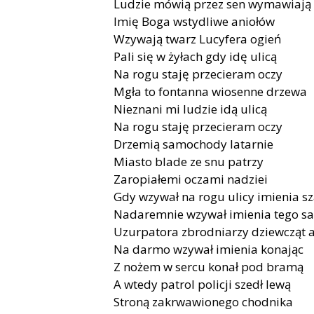
Ludzie mówią przez sen wymawiają
Imię Boga wstydliwe aniołów
Wzywają twarz Lucyfera ogień
Pali się w żyłach gdy idę ulicą
Na rogu staję przecieram oczy
Mgła to fontanna wiosenne drzewa
Nieznani mi ludzie idą ulicą
Na rogu staję przecieram oczy
Drzemią samochody latarnie
Miasto blade ze snu patrzy
Zaropiałemi oczami nadziei
Gdy wzywał na rogu ulicy imienia s
Nadaremnie wzywał imienia tego sa
Uzurpatora zbrodniarzy dziewcząt
Na darmo wzywał imienia konając
Z nożem w sercu konał pod bramą
A wtedy patrol policji szedł lewą
Stroną zakrwawionego chodnika