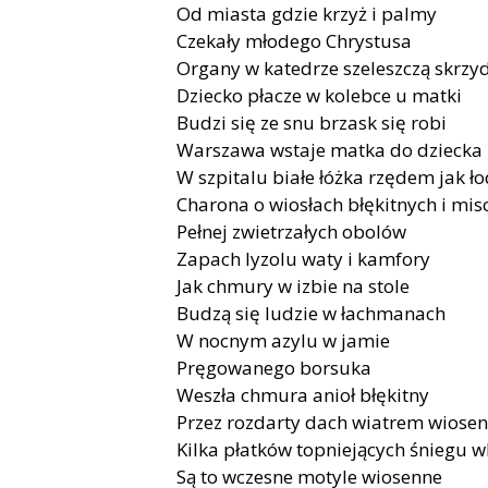
Od miasta gdzie krzyż i palmy
Czekały młodego Chrystusa
Organy w katedrze szeleszczą skrzy
Dziecko płacze w kolebce u matki
Budzi się ze snu brzask się robi
Warszawa wstaje matka do dziecka
W szpitalu białe łóżka rzędem jak ło
Charona o wiosłach błękitnych i mis
Pełnej zwietrzałych obolów
Zapach lyzolu waty i kamfory
Jak chmury w izbie na stole
Budzą się ludzie w łachmanach
W nocnym azylu w jamie
Pręgowanego borsuka
Weszła chmura anioł błękitny
Przez rozdarty dach wiatrem wios
Kilka płatków topniejących śniegu w
Są to wczesne motyle wiosenne