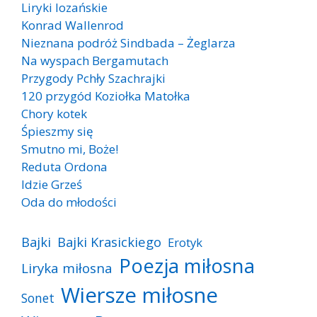
Liryki lozańskie
Konrad Wallenrod
Nieznana podróż Sindbada – Żeglarza
Na wyspach Bergamutach
Przygody Pchły Szachrajki
120 przygód Koziołka Matołka
Chory kotek
Śpieszmy się
Smutno mi, Boże!
Reduta Ordona
Idzie Grześ
Oda do młodości
Bajki
Bajki Krasickiego
Erotyk
Poezja miłosna
Liryka miłosna
Wiersze miłosne
Sonet